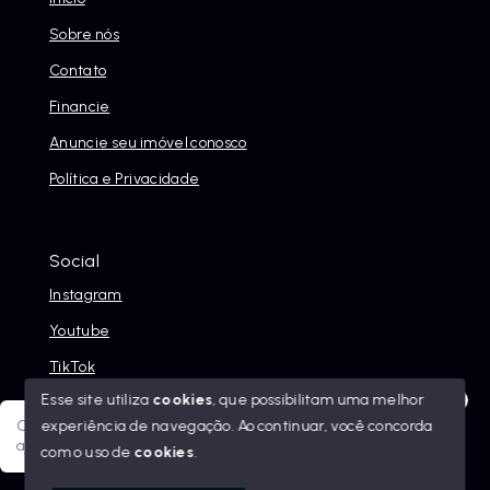
Sobre nós
Contato
Financie
Anuncie seu imóvel conosco
Política e Privacidade
Social
Instagram
Youtube
TikTok
Esse site utiliza
cookies
, que possibilitam uma melhor
experiência de navegação.
Ao continuar, você concorda
Olá! Sua jornada ao novo imóvel começa aqui. Como posso
ajudar?
com o uso de
cookies
.
© Copyright 2026 - Alexandre Abreu Imóveis - Todos os
direitos reservados