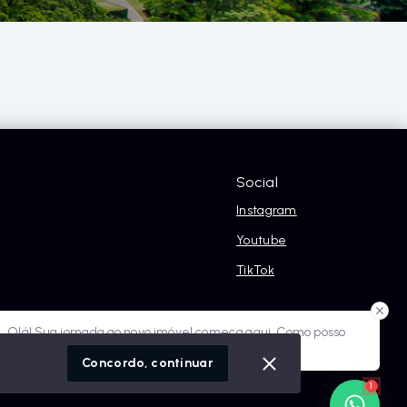
Social
Instagram
Youtube
TikTok
óvel conosco
Olá! Sua jornada ao novo imóvel começa aqui. Como posso
ajudar?
cidade
Concordo, continuar
1