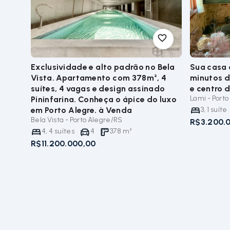
Exclusividade e alto padrão no Bela
Sua casa
Vista. Apartamento com 378m², 4
minutos d
suítes, 4 vagas e design assinado
e centro 
Lami - Port
Pininfarina. Conheça o ápice do luxo
em Porto Alegre.
à Venda
3
,
1
suíte
Bela Vista - Porto Alegre/RS
R$3.200.
4
,
4
suítes
4
378
m²
R$11.200.000,00