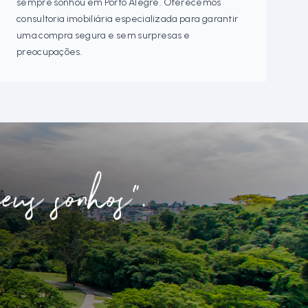
sempre sonhou em Porto Alegre. Oferecemos
consultoria imobiliária especializada para garantir
uma compra segura e sem surpresas e
preocupações.