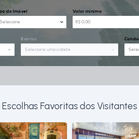
po do Imóvel
Valor mínimo
Selecione
Bairros
Condo
Selecione uma cidade
Sele
Escolhas Favoritas dos Visitantes