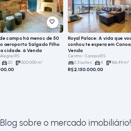
 de campo há menos de 50
Royal Palace: A vida que v
o aeroporto Salgado Filho
sonhou te espera em Canoa
da cidade.
à Venda
Venda
o Alegre/RS
Centro - Canoas/RS
20
200.000
m²
3
,
3
suítes
4
166,49
m²
000,00
R$2.150.000,00
Blog sobre o mercado imobiliário!