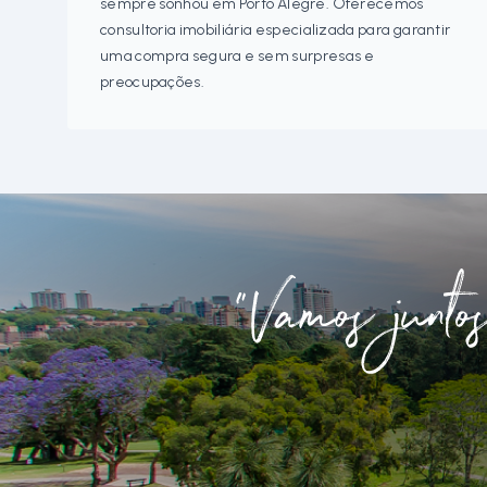
sempre sonhou em Porto Alegre. Oferecemos
consultoria imobiliária especializada para garantir
uma compra segura e sem surpresas e
preocupações.