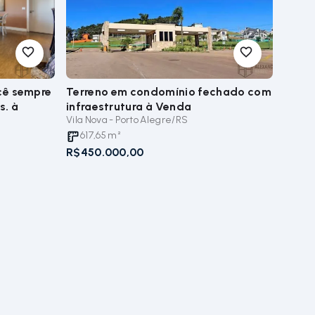
ocê sempre
Terreno em condomínio fechado com
s.
à
infraestrutura
à Venda
Vila Nova - Porto Alegre/RS
617,65
m²
R$450.000,00