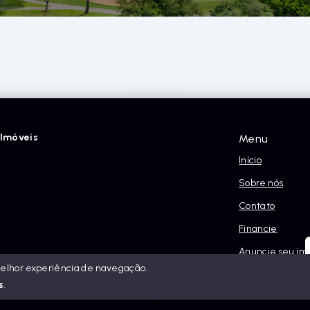
Imóveis
Menu
Início
Sobre nós
Contato
Financie
Anuncie seu im
melhor experiência de navegação.
Política e Priva
s
.