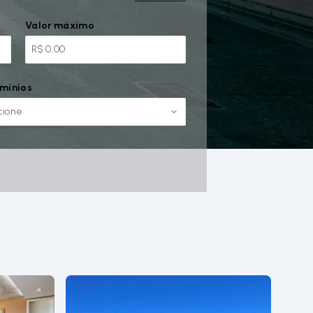
Valor máximo
mínios
cione