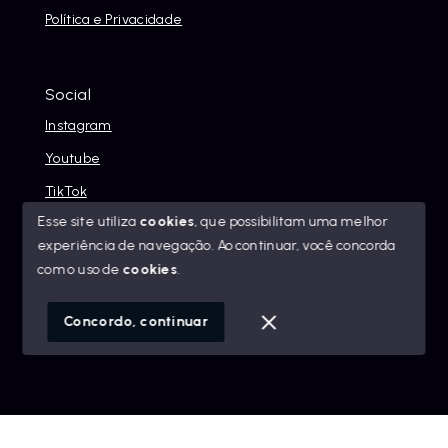
Política e Privacidade
Social
Instagram
Youtube
TikTok
Esse site utiliza
cookies
, que possibilitam uma melhor
experiência de navegação.
Ao continuar, você concorda
com o uso de
cookies
.
© Copyright 2026 - Alexandre Abreu Imóveis - Todos os
direitos reservados
Concordo, continuar
SITE PARA IMOBILIARIA
Início
Histórico
Favoritos