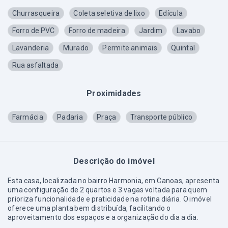
Churrasqueira
Coleta seletiva de lixo
Edícula
Forro de PVC
Forro de madeira
Jardim
Lavabo
Lavanderia
Murado
Permite animais
Quintal
Rua asfaltada
Proximidades
Farmácia
Padaria
Praça
Transporte público
Descrição do imóvel
Esta casa, localizada no bairro Harmonia, em Canoas, apresenta
uma configuração de 2 quartos e 3 vagas voltada para quem
prioriza funcionalidade e praticidade na rotina diária. O imóvel
oferece uma planta bem distribuída, facilitando o
aproveitamento dos espaços e a organização do dia a dia.