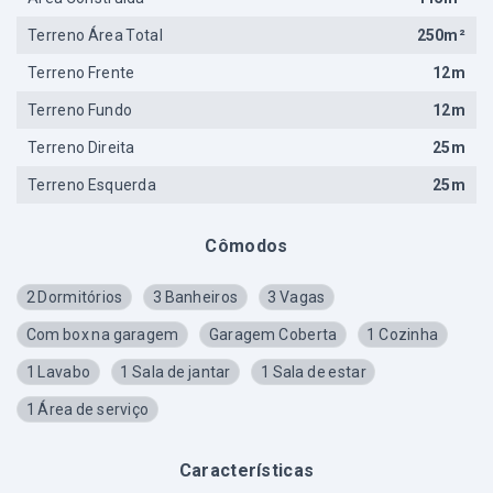
Terreno Área Total
250m²
Terreno Frente
12m
Terreno Fundo
12m
Terreno Direita
25m
Terreno Esquerda
25m
Cômodos
2 Dormitórios
3 Banheiros
3 Vagas
Com box na garagem
Garagem Coberta
1 Cozinha
1 Lavabo
1 Sala de jantar
1 Sala de estar
1 Área de serviço
Características