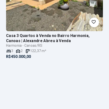
a
Casa 3 Quartos à Venda no Bairro Harmonia,
Canoas | Alexandre Abreu
à Venda
Harmonia - Canoas/RS
3
2
122,37
m²
R$450.000,00