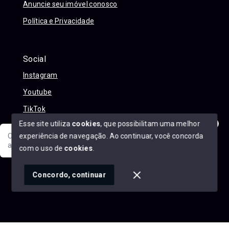
Anuncie seu imóvel conosco
Política e Privacidade
Social
Instagram
Youtube
TikTok
Esse site utiliza
cookies
, que possibilitam uma melhor
experiência de navegação.
Ao continuar, você concorda
Olá! Sua jornada ao novo imóvel começa aqui. Como posso
ajudar?
com o uso de
cookies
.
© Copyright 2026 - Alexandre Abreu Imóveis - Todos os
direitos reservados
1
Concordo, continuar
SITE PARA IMOBILIARIA