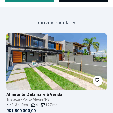
Imóveis similares
Almirante Delamare
à Venda
Tristeza - Porto Alegre/RS
3
,
3
suítes
4
177
m²
R$1.800.000,00