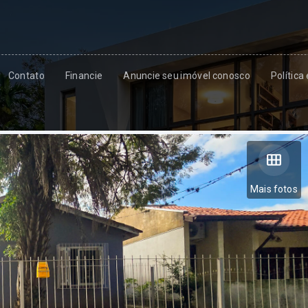
Contato
Financie
Anuncie seu imóvel conosco
Política
Mais fotos