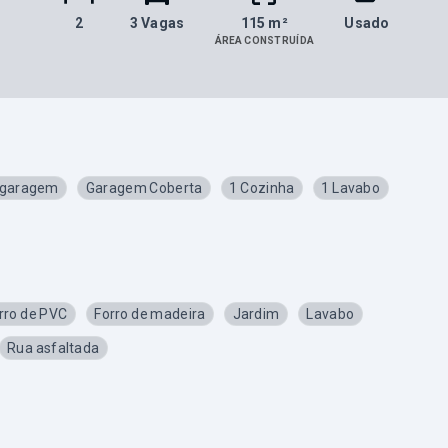
2
3 Vagas
115 m²
Usado
ÁREA CONSTRUÍDA
 garagem
Garagem Coberta
1 Cozinha
1 Lavabo
rro de PVC
Forro de madeira
Jardim
Lavabo
Rua asfaltada