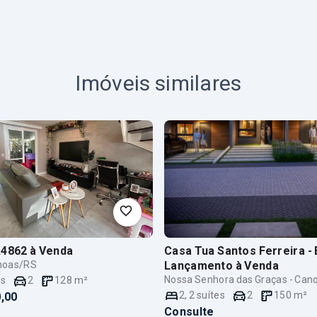
Imóveis similares
A4862
à Venda
Casa Tua Santos Ferreira -
anoas/RS
Lançamento
à Venda
Nossa Senhora das Graças - Can
es
2
128
m²
2
,
2
suítes
2
150
m²
,00
Consulte