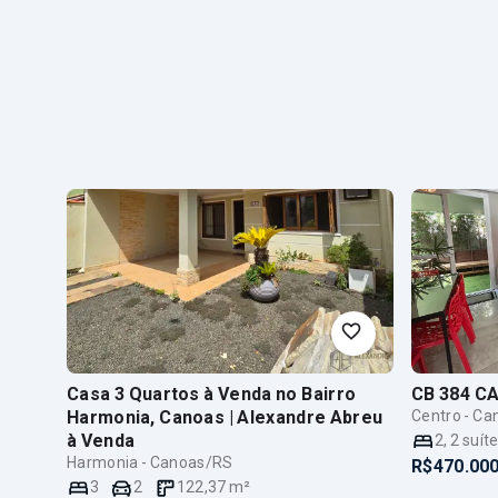
Casa 3 Quartos à Venda no Bairro
CB 384 C
Harmonia, Canoas | Alexandre Abreu
Centro - C
à Venda
2
,
2
suít
Harmonia - Canoas/RS
R$470.000
3
2
122,37
m²