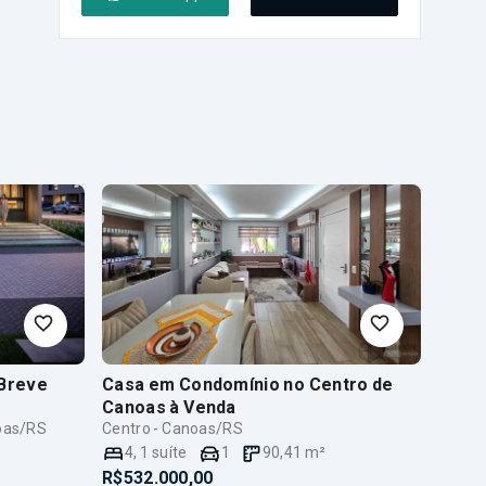
 Breve
Casa em Condomínio no Centro de
Canoas
à Venda
oas/RS
Centro - Canoas/RS
4
,
1
suíte
1
90,41
m²
R$532.000,00