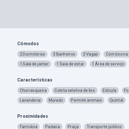
Cômodos
2 Dormitórios
3 Banheiros
3 Vagas
Com box na
1 Sala de jantar
1 Sala de estar
1 Área de serviço
Características
Churrasqueira
Coleta seletiva de lixo
Edícula
Fo
Lavanderia
Murado
Permite animais
Quintal
Proximidades
Farmácia
Padaria
Praça
Transporte público