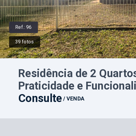
Ref.:
96
39
fotos
Residência de 2 Quarto
Praticidade e Funciona
Consulte
/
VENDA