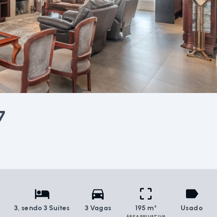
7
3
, sendo 3 Suítes
3 Vagas
195 m²
Usado
ÁREA PRIVATIVA