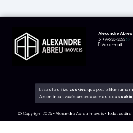
Alexandre Abreu 
(51) 99536-3655
Ver e-mail
Esse site utiliza
cookies
, que possibilitam uma 
Ao continuar, você concorda com o uso de
cookie
© Copyright 2026 - Alexandre Abreu Imóveis - Todos os dire
googleb1f9665be1e9e767.html
https://alexandreabreuimov