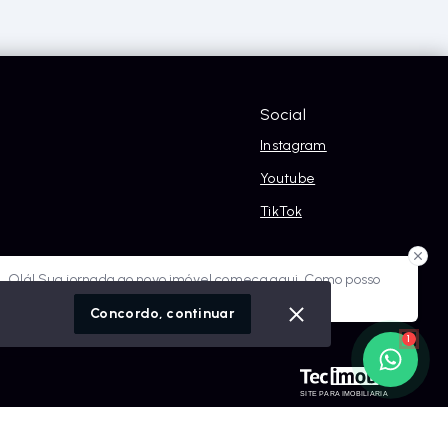
Social
Instagram
Youtube
TikTok
óvel conosco
Olá! Sua jornada ao novo imóvel começa aqui. Como posso
ajudar?
cidade
Concordo, continuar
1
SITE PARA IMOBILIARIA