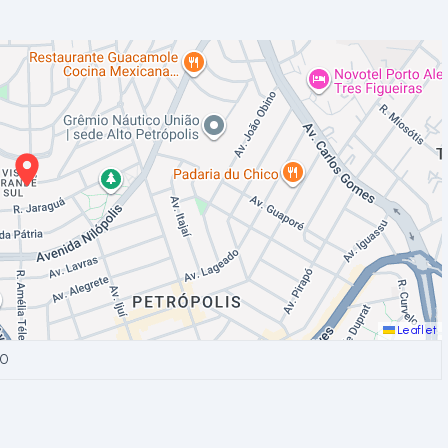
Leaflet
90