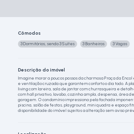
Cômodos
3 Dormitórios, sendo 3 Suítes
3 Banheiros
3 Vagas
Descrição do imóvel
Imagine morar a poucos passos da charmosa Praça da Encol 
e ventilação cruzada que garantem conforto o dia todo. A p
living com lareira, sala de jantar com churrasqueira e detalh
com hall privativo, lavabo, cozinha ampla, despensa, área 
garagem. O condomínio impressiona pela fachada imponente
piscina, salão de festas, playground, mini quadra e espaço fi
disponibilidade do imóvel sujeitos a alteração sem aviso prév