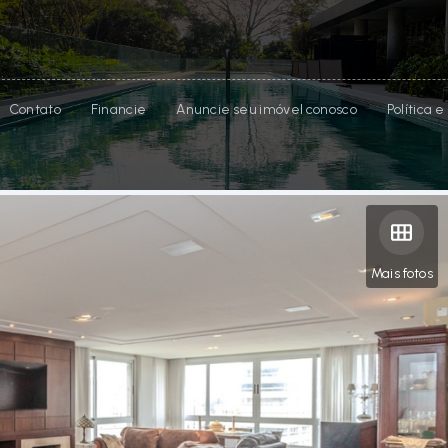
Contato
Financie
Anuncie seu imóvel conosco
Política 
Mais fotos