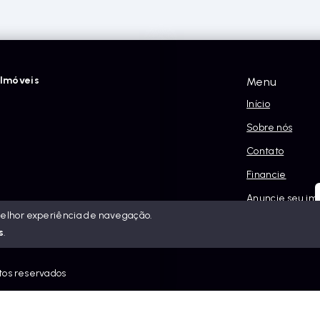
Imóveis
Menu
Início
Sobre nós
Contato
Financie
Anuncie seu im
melhor experiência de navegação.
Política e Priva
s
.
itos reservados
eis.com.br/sitemap.xml