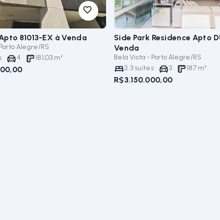
Apto 81013-EX
à Venda
Side Park Residence Apto 
 Porto Alegre/RS
Venda
Bela Vista - Porto Alegre/RS
s
4
181,03
m²
3
,
3
suítes
3
187
m²
000,00
R$3.150.000,00