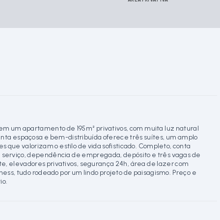
em um apartamento de 195m² privativos, com muita luz natural
lanta espaçosa e bem-distribuída oferece três suítes, um amplo
es que valorizam o estilo de vida sofisticado. Completo, conta
de serviço, dependência de empregada, depósito e três vagas de
, elevadores privativos, segurança 24h, área de lazer com
tness, tudo rodeado por um lindo projeto de paisagismo. Preço e
io.