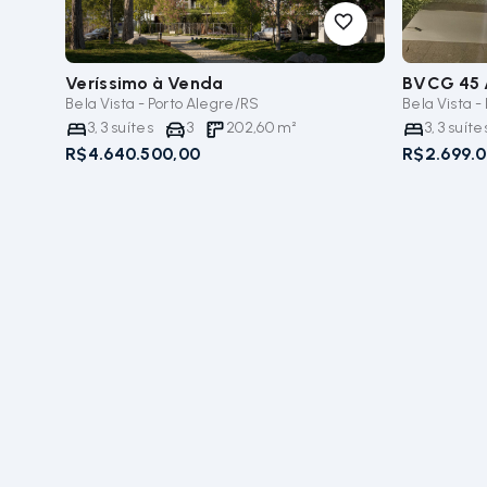
Veríssimo
à Venda
BVCG 45 
Bela Vista - Porto Alegre/RS
Bela Vista -
3
,
3
suítes
3
202,60
m²
3
,
3
suíte
R$4.640.500,00
R$2.699.