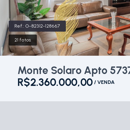
Ref.:
O-82312-128667
21
fotos
Monte Solaro Apto 573
R$2.360.000,00
/
VENDA