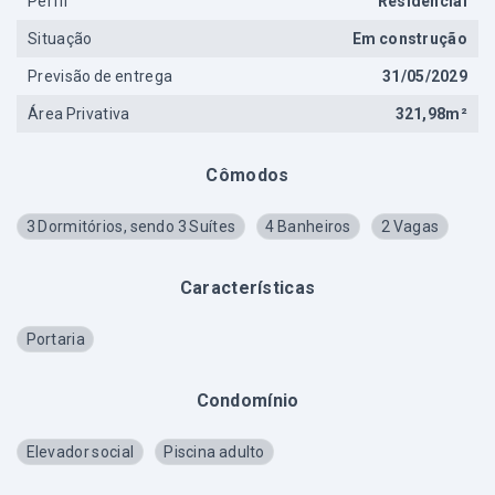
Perfil
Residencial
Situação
Em construção
Previsão de entrega
31/05/2029
Área Privativa
321,98m²
Cômodos
3 Dormitórios, sendo 3 Suítes
4 Banheiros
2 Vagas
Características
Portaria
Condomínio
Elevador social
Piscina adulto