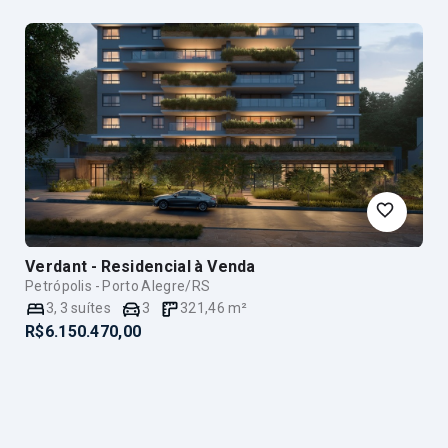
Verdant - Residencial
à Venda
Petrópolis - Porto Alegre/RS
3
,
3
suítes
3
321,46
m²
R$6.150.470,00