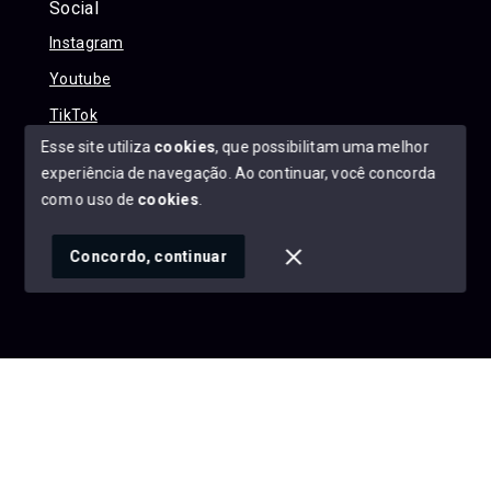
Social
Instagram
Youtube
TikTok
Esse site utiliza
cookies
, que possibilitam uma melhor
experiência de navegação.
Ao continuar, você concorda
com o uso de
cookies
.
© Copyright 2026 - Alexandre Abreu Imóveis - Todos os
direitos reservados
Concordo, continuar
SITE PARA IMOBILIARIA
Início
Histórico
Favoritos
googleb1f9665be1e9e767.html
https://alexandreabreuimoveis.com.br/sitemap.xml