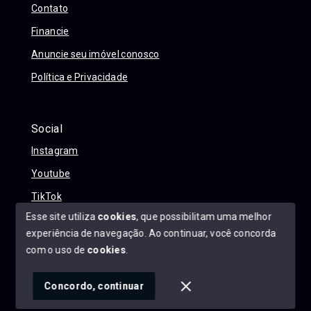
Contato
Financie
Anuncie seu imóvel conosco
Política e Privacidade
Social
Instagram
Youtube
TikTok
Esse site utiliza
cookies
, que possibilitam uma melhor
experiência de navegação.
Ao continuar, você concorda
com o uso de
cookies
.
© Copyright 2026 - Alexandre Abreu Imóveis - Todos os
direitos reservados
Concordo, continuar
SITE PARA IMOBILIARIA