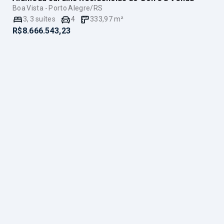
Boa Vista - Porto Alegre/RS
3
,
3
suítes
4
333,97
m²
R$8.666.543,23