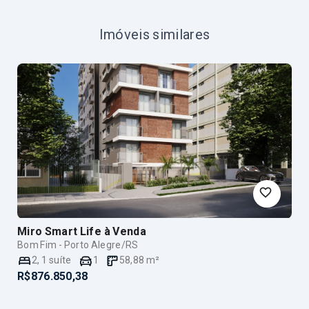
Imóveis similares
Miro Smart Life
à Venda
Bom Fim - Porto Alegre/RS
2
,
1
suíte
1
58,88
m²
R$876.850,38