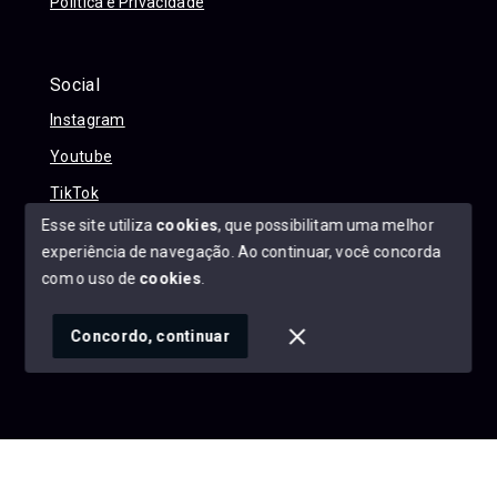
Política e Privacidade
Social
Instagram
Youtube
TikTok
Esse site utiliza
cookies
, que possibilitam uma melhor
experiência de navegação.
Ao continuar, você concorda
com o uso de
cookies
.
© Copyright 2026 - Alexandre Abreu Imóveis - Todos os
direitos reservados
Concordo, continuar
SITE PARA IMOBILIARIA
Início
Histórico
Favoritos