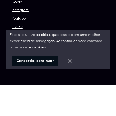
Social
Instagram
Youtube
TikTok
Esse site utiliza
cookies
, que possibilitam uma melhor
experiência de navegação.
Ao continuar, você concorda
com o uso de
cookies
.
© Copyright 2026 - Alexandre Abreu Imóveis - Todos os
direitos reservados
Concordo, continuar
SITE PARA IMOBILIARIA
Início
Histórico
Favoritos
googleb1f9665be1e9e767.html
https://alexandreabreuimoveis.com.br/sitemap.xml