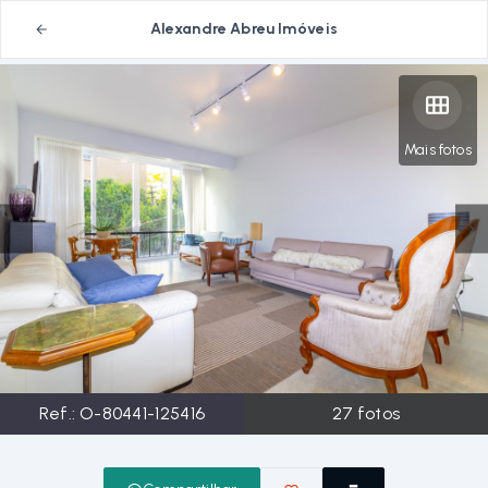
Alexandre Abreu Imóveis
Mais fotos
Ref.:
O-80441-125416
27
fotos