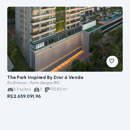
The Park Inspired By Dror
à Venda
Rio Branco - Porto Alegre/RS
3
,
3
suítes
3
170,82
m²
R$2.659.091,96