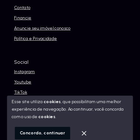
Contato
Financie
Anuncie seu imóvel conosco
Política e Privacidade
Social
Instagram
Youtube
TikTok
Esse site utiliza
cookies
, que possibilitam uma melhor
experiência de navegação.
Ao continuar, você concorda
com o uso de
cookies
.
© Copyright 2026 - Alexandre Abreu Imóveis - Todos os
direitos reservados
Concordo, continuar
SITE PARA IMOBILIARIA