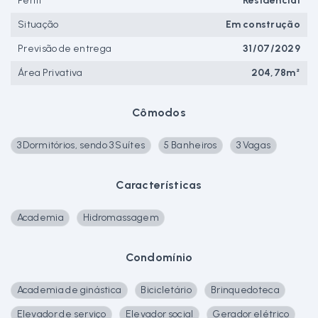
Perfil
Residencial
Situação
Em construção
Previsão de entrega
31/07/2029
Área Privativa
204,78m²
Cômodos
3 Dormitórios, sendo 3 Suítes
5 Banheiros
3 Vagas
Características
Academia
Hidromassagem
Condomínio
Academia de ginástica
Bicicletário
Brinquedoteca
Elevador de serviço
Elevador social
Gerador elétrico