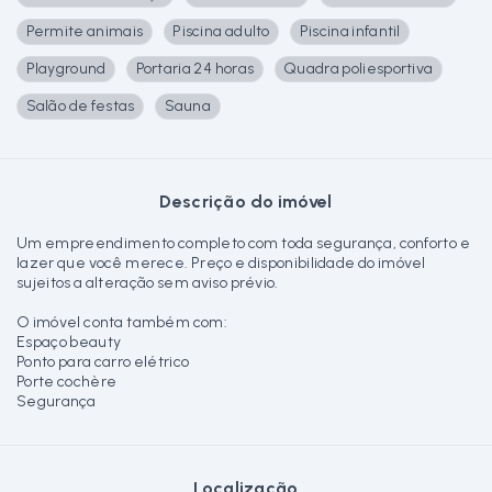
Permite animais
Piscina adulto
Piscina infantil
Playground
Portaria 24 horas
Quadra poliesportiva
Salão de festas
Sauna
Descrição do imóvel
Um empreendimento completo com toda segurança, conforto e
lazer que você merece. Preço e disponibilidade do imóvel
sujeitos a alteração sem aviso prévio.
O imóvel conta também com:
Espaço beauty
Ponto para carro elétrico
Porte cochère
Segurança
Localização