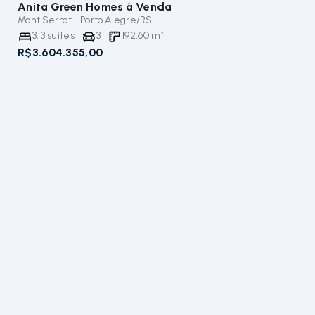
Anita Green Homes
à Venda
Mont Serrat - Porto Alegre/RS
3
,
3
suítes
3
192,60
m²
R$3.604.355,00