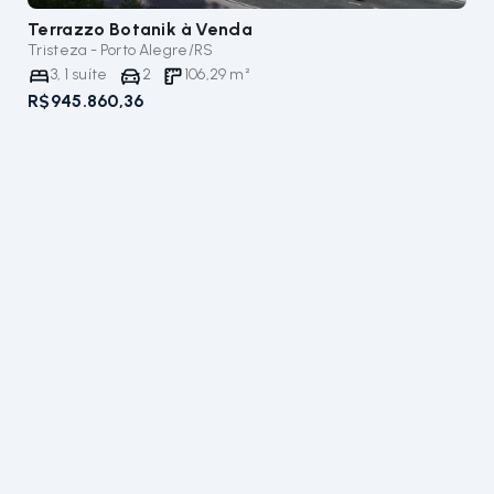
Terrazzo Botanik
à Venda
Tristeza - Porto Alegre/RS
3
,
1
suíte
2
106,29
m²
R$945.860,36