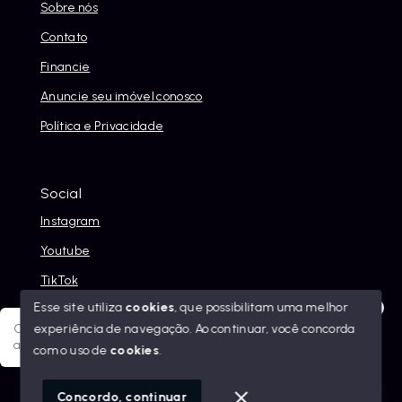
Sobre nós
Contato
Financie
Anuncie seu imóvel conosco
Política e Privacidade
Social
Instagram
Youtube
TikTok
Esse site utiliza
cookies
, que possibilitam uma melhor
experiência de navegação.
Ao continuar, você concorda
Olá! Sua jornada ao novo imóvel começa aqui. Como posso
ajudar?
com o uso de
cookies
.
© Copyright 2026 - Alexandre Abreu Imóveis - Todos os
direitos reservados
1
Concordo, continuar
SITE PARA IMOBILIARIA