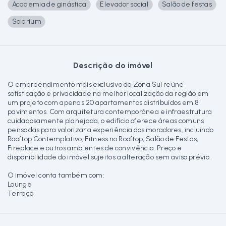
Academia de ginástica
Elevador social
Salão de festas
Solarium
Descrição do imóvel
O empreendimento mais exclusivo da Zona Sul reúne
sofisticação e privacidade na melhor localização da região em
um projeto com apenas 20 apartamentos distribuídos em 8
pavimentos. Com arquitetura contemporânea e infraestrutura
cuidadosamente planejada, o edifício oferece áreas comuns
pensadas para valorizar a experiência dos moradores, incluindo
Rooftop Contemplativo, Fitness no Rooftop, Salão de Festas,
Fireplace e outros ambientes de convivência. Preço e
disponibilidade do imóvel sujeitos a alteração sem aviso prévio.
O imóvel conta também com:
Lounge
Terraço