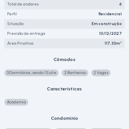
Total de andares
6
Perfil
Residencial
Situação
Em construção
Previsão de entrega
10/12/2027
Área Privativa
117,33m²
Cômodos
3 Dormitórios, sendo 1 Suíte
2 Banheiros
2 Vagas
Características
Academia
Condomínio