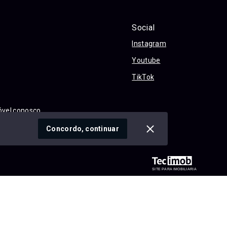
Social
Instagram
Youtube
TikTok
óvel conosco
cidade
Concordo, continuar
SITE PARA IMOBILIARIA