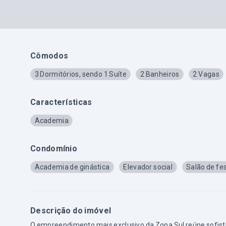
Cômodos
3 Dormitórios, sendo 1 Suíte
2 Banheiros
2 Vagas
Características
Academia
Condomínio
Academia de ginástica
Elevador social
Salão de fe
Descrição do imóvel
O empreendimento mais exclusivo da Zona Sul reúne sofist