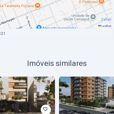
Leaflet
121
Imóveis similares