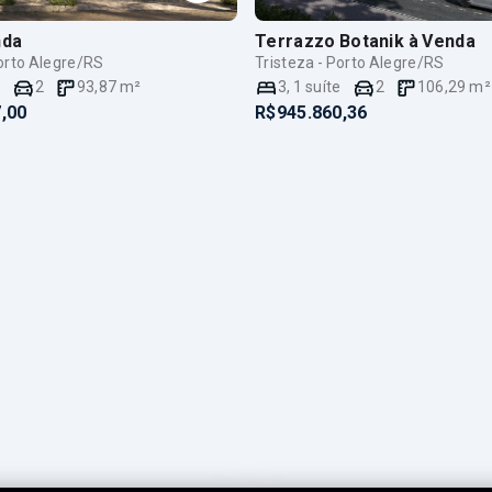
nda
Terrazzo Botanik
à Venda
Porto Alegre/RS
Tristeza - Porto Alegre/RS
e
2
93,87
m²
3
,
1
suíte
2
106,29
m²
,00
R$945.860,36