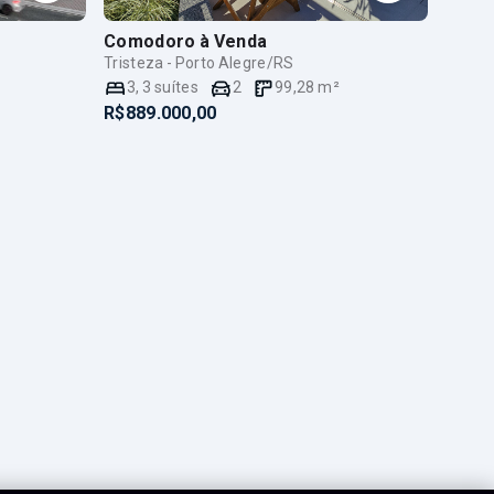
Comodoro
à Venda
Tristeza - Porto Alegre/RS
3
,
3
suítes
2
99,28
m²
R$889.000,00