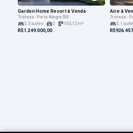
Garden Home Resort
à Venda
Aire
à Ve
Tristeza - Porto Alegre/RS
Tristeza - 
3
,
3
suítes
2
103,12
m²
3
,
1
suít
R$1.249.000,00
R$926.457