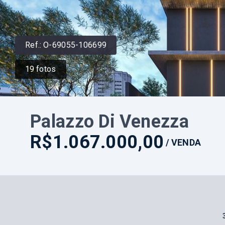
Ref.:
O-69055-106699
19
fotos
Palazzo Di Venezza
R$1.067.000,00
/
VENDA