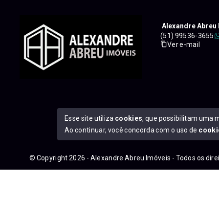
Alexandre Abreu 
(51) 99536-3655
Ver e-mail
Esse site utiliza
cookies
, que possibilitam uma 
Ao continuar, você concorda com o uso de
cooki
© Copyright 2026 - Alexandre Abreu Imóveis - Todos os dir
googleb1f9665be1e9e767.html
https://alexandreabreuimove