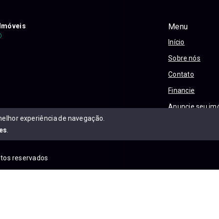
Imóveis
Menu
Início
Sobre nós
Contato
Financie
Anuncie seu im
melhor experiência de navegação.
Política e Priva
es
.
eitos reservados
is.com.br/sitemap.xml