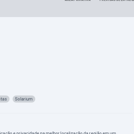
stas
Solarium
icação e privacidade na melhor localização da região em um