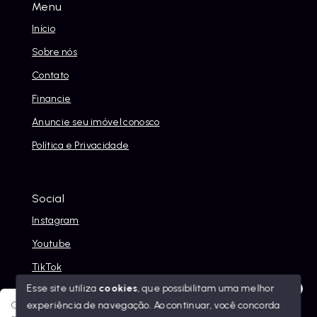
Menu
Início
Sobre nós
Contato
Financie
Anuncie seu imóvel conosco
Política e Privacidade
Social
Instagram
Youtube
TikTok
Esse site utiliza
cookies
, que possibilitam uma melhor
experiência de navegação.
Ao continuar, você concorda
Olá! Sua jornada ao novo imóvel começa aqui. Como posso