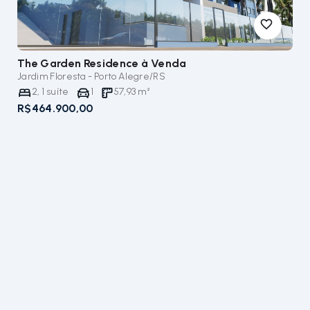
The Garden Residence
à Venda
Jardim Floresta - Porto Alegre/RS
2
,
1
suíte
1
57,93
m²
R$464.900,00