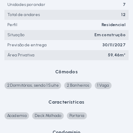
Unidades por andar
7
Total de andares
12
Perfil
Residencial
Situação
Em construção
Previsão de entrega
30/11/2027
Área Privativa
59,46m²
Cômodos
2 Dormitórios, sendo 1 Suíte
2 Banheiros
1 Vaga
Características
Academia
Deck Molhado
Portaria
Condomínio