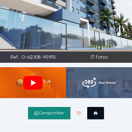
Ref.:
O-62308-95993
17
fotos
Compartilhar