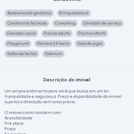
Academia de ginástica
Brinquedoteca
Condomínio fechado
Coworking
Elevador de serviço
Elevador social
Piscina adulto
Piscina infantil
Playground
Portaria 24 horas
Sala de jogos
Salão de festas
Solarium
Descrição do imóvel
Um empreendimento para você que busca em um lar,
tranquilidade e segurança. Preço e disponibilidade do imóvel
sujeitos a alteração sem aviso prévio.
O imóvel conta também com:
Acessibilidade
Fire place
Praça