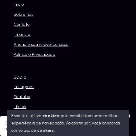
Início
Sobre nós
Contato
Financie
Anuncie seu imóvel conosco
Política e Privacidade
Social
Instagram
Youtube
TikTok
Esse site utiliza
cookies
, que possibilitam uma melhor
experiência de navegação.
Ao continuar, você concorda
Olá! Sua jornada ao novo imóvel começa aqui. Como posso
ajudar?
com o uso de
cookies
.
© Copyright 2026 - Alexandre Abreu Imóveis - Todos os