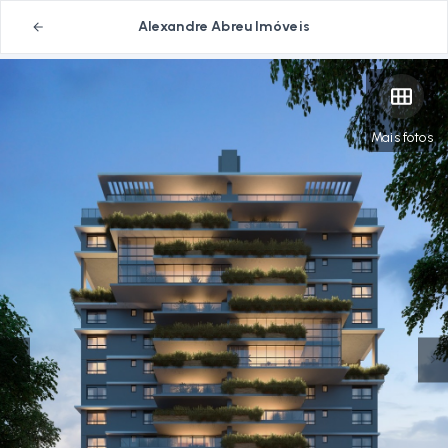
Alexandre Abreu Imóveis
Mais fotos