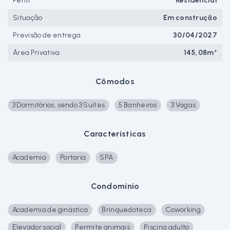
Perfil
Residencial
Situação
Em construção
Previsão de entrega
30/04/2027
Área Privativa
145,08m²
Cômodos
3 Dormitórios, sendo 3 Suítes
5 Banheiros
3 Vagas
Características
Academia
Portaria
SPA
Condomínio
Academia de ginástica
Brinquedoteca
Coworking
Elevador social
Permite animais
Piscina adulto