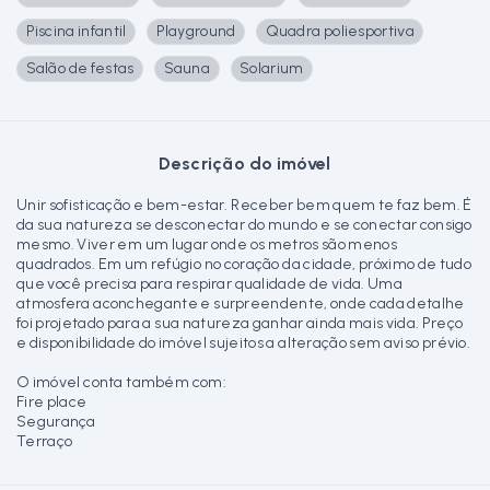
Piscina infantil
Playground
Quadra poliesportiva
Salão de festas
Sauna
Solarium
Descrição do imóvel
Unir sofisticação e bem-estar. Receber bem quem te faz bem. É
da sua natureza se desconectar do mundo e se conectar consigo
mesmo. Viver em um lugar onde os metros são menos
quadrados. Em um refúgio no coração da cidade, próximo de tudo
que você precisa para respirar qualidade de vida. Uma
atmosfera aconchegante e surpreendente, onde cada detalhe
foi projetado para a sua natureza ganhar ainda mais vida. Preço
e disponibilidade do imóvel sujeitos a alteração sem aviso prévio.
O imóvel conta também com:
Fire place
Segurança
Terraço