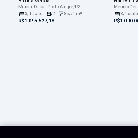
York
à Venda
Hill160
à 
Menino Deus - Porto Alegre/RS
Menino Deus
3
,
1
suíte
2
85,91
m²
3
,
1
suít
R$1.095.627,18
R$1.000.0