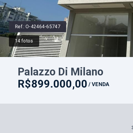
Ref.:
O-42464-65747
14
fotos
Palazzo Di Milano
R$899.000,00
/
VENDA