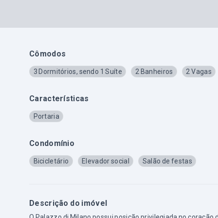
Cômodos
3 Dormitórios, sendo 1 Suíte
2 Banheiros
2 Vagas
Características
Portaria
Condomínio
Bicicletário
Elevador social
Salão de festas
Descrição do imóvel
O Palazzo di Milano possui posição privilegiada no coração