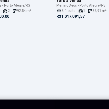
Venda
York
à Venda
 - Porto Alegre/RS
Menino Deus - Porto Alegre/RS
e
2
92,54
m²
3
,
1
suíte
1
85,91
m²
00,00
R$1.017.091,57