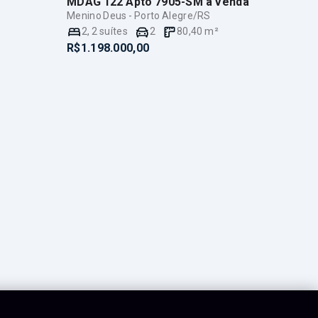
MDAG 122 Apto 7905-SM
à Venda
Menino Deus - Porto Alegre/RS
2
,
2
suítes
2
80,40
m²
R$1.198.000,00