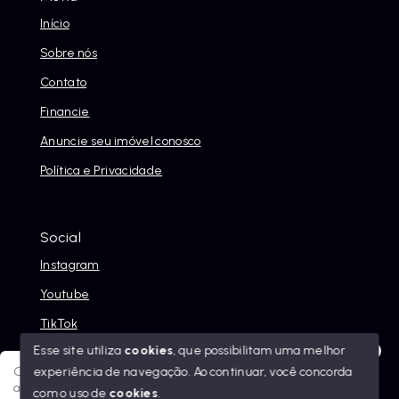
Início
Sobre nós
Contato
Financie
Anuncie seu imóvel conosco
Política e Privacidade
Social
Instagram
Youtube
TikTok
Esse site utiliza
cookies
, que possibilitam uma melhor
experiência de navegação.
Ao continuar, você concorda
Olá! Sua jornada ao novo imóvel começa aqui. Como posso
ajudar?
com o uso de
cookies
.
© Copyright 2026 - Alexandre Abreu Imóveis - Todos os