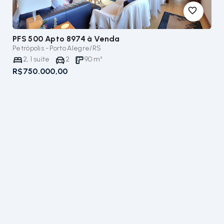
PFS 500 Apto 8974
à Venda
Petrópolis - Porto Alegre/RS
2
,
1
suíte
2
90
m²
R$750.000,00