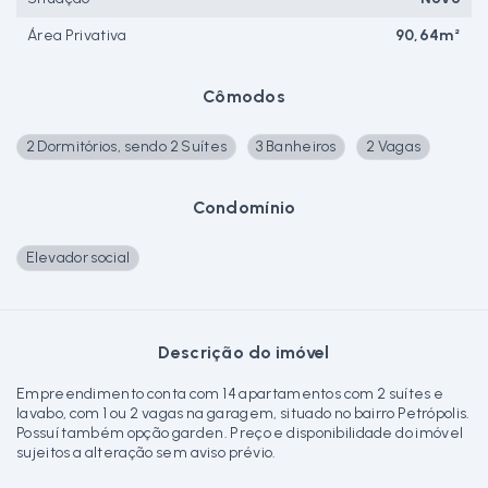
Área Privativa
90,64m²
Cômodos
2 Dormitórios, sendo 2 Suítes
3 Banheiros
2 Vagas
Condomínio
Elevador social
Descrição do imóvel
Empreendimento conta com 14 apartamentos com 2 suítes e
lavabo, com 1 ou 2 vagas na garagem, situado no bairro Petrópolis.
Possuí também opção garden. Preço e disponibilidade do imóvel
sujeitos a alteração sem aviso prévio.