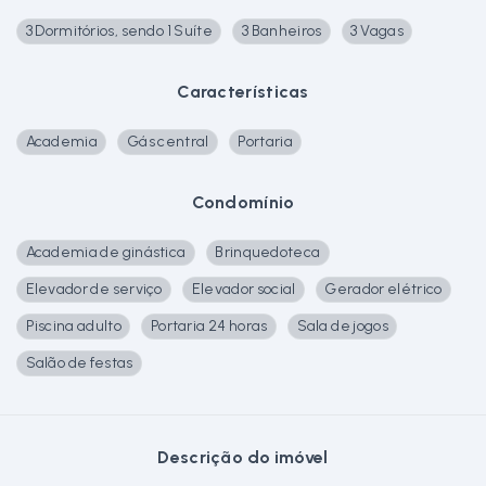
3 Dormitórios, sendo 1 Suíte
3 Banheiros
3 Vagas
Características
Academia
Gás central
Portaria
Condomínio
Academia de ginástica
Brinquedoteca
Elevador de serviço
Elevador social
Gerador elétrico
Piscina adulto
Portaria 24 horas
Sala de jogos
Salão de festas
Descrição do imóvel