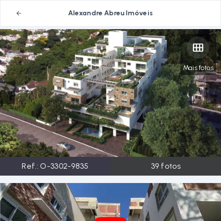
Alexandre Abreu Imóveis
Mais fotos
Ref.:
O-3302-9835
39
fotos