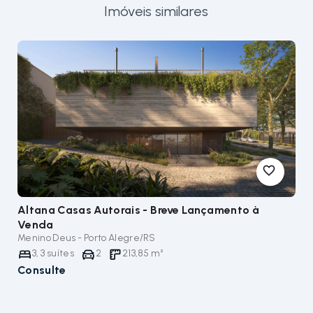
Imóveis similares
Altana Casas Autorais - Breve Lançamento
à
Venda
Menino Deus - Porto Alegre/RS
3
,
3
suítes
2
213,85
m²
Consulte