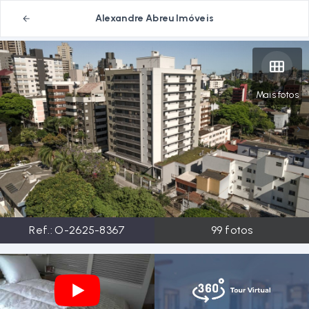
Alexandre Abreu Imóveis
Mais fotos
Ref.:
O-2625-8367
99
fotos