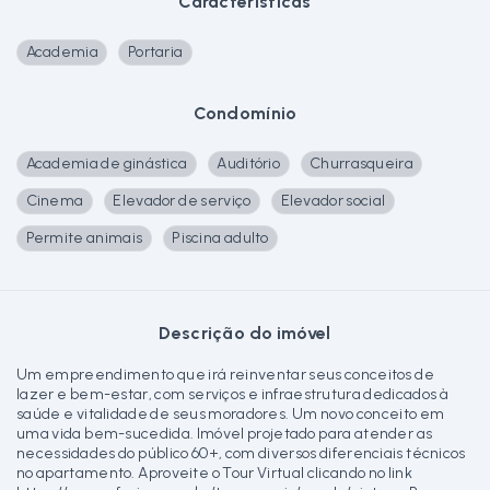
Características
Academia
Portaria
Condomínio
Academia de ginástica
Auditório
Churrasqueira
Cinema
Elevador de serviço
Elevador social
Permite animais
Piscina adulto
Descrição do imóvel
Um empreendimento que irá reinventar seus conceitos de
lazer e bem-estar, com serviços e infraestrutura dedicados à
saúde e vitalidade de seus moradores. Um novo conceito em
uma vida bem-sucedida. Imóvel projetado para atender as
necessidades do público 60+, com diversos diferenciais técnicos
no apartamento. Aproveite o Tour Virtual clicando no link