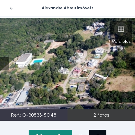
Alexandre Abreu Imóveis
Mais fotos
Ref.:
O-30833-50148
2
fotos