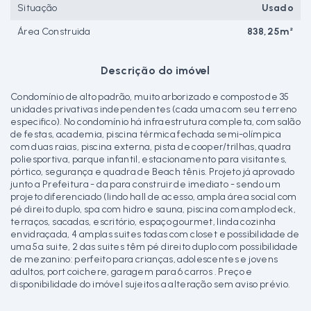
Situação
Usado
Área Construida
838,25m²
Descrição do imóvel
Condomínio de alto padrão, muito arborizado e composto de 35
unidades privativas independentes (cada uma com seu terreno
especifico). No condomínio há infraestrutura completa, com salão
de festas, academia, piscina térmica fechada semi-olímpica
com duas raias, piscina externa, pista de cooper/trilhas, quadra
poliesportiva, parque infantil, estacionamento para visitantes,
pórtico, segurança e quadra de Beach tênis. Projeto já aprovado
junto a Prefeitura - da para construir de imediato - sendo um
projeto diferenciado (lindo hall de acesso, ampla área social com
pé direito duplo, spa com hidro e sauna, piscina com amplo deck,
terraços, sacadas, escritório, espaço gourmet, linda cozinha
envidraçada, 4 amplas suites todas com closet e possibilidade de
uma 5a suite, 2 das suites têm pé direito duplo com possibilidade
de mezanino: perfeito para crianças, adolescentes e jovens
adultos, port coichere, garagem para 6 carros . Preço e
disponibilidade do imóvel sujeitos a alteração sem aviso prévio.