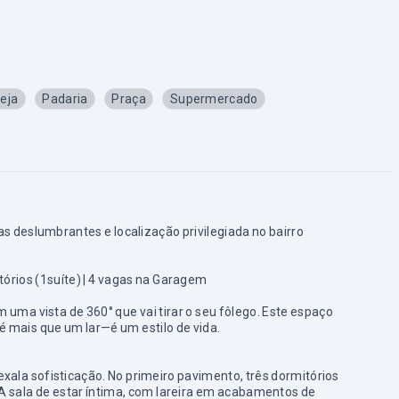
reja
Padaria
Praça
Supermercado
 deslumbrantes e localização privilegiada no bairro
itórios (1suíte) | 4 vagas na Garagem
ma vista de 360° que vai tirar o seu fôlego. Este espaço
 é mais que um lar—é um estilo de vida.
xala sofisticação. No primeiro pavimento, três dormitórios
A sala de estar íntima, com lareira em acabamentos de