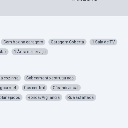
Com box na garagem
Garagem Coberta
1 Sala de TV
star
1 Área de serviço
na cozinha
Cabeamento estruturado
 gourmet
Gás central
Gás individual
planejados
Ronda/Vigilância
Rua asfaltada