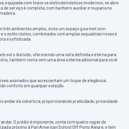
cana, equipada com todos os eletrodomésticos modernos, se abre
de serviço é completa, com banheiro auxiliar e rouparia no
 madeira.
om três ambientes amplos, inclui um espaço gourmet com
lto e o estilo rústico, combinados com amplas esquadrias novas e
ra e sofisticada.
o sol o dia todo, oferecendo uma vista definida e eterna para
itório, também conta com uma área externa adicional para você
óveis assinados que acrescentam um toque de elegância.
indo conforto em qualquer estação.
timo andar da cobertura, proporcionando praticidade, privacidade
andar. O prédio é imponente, conta com quatro vagas de
alizada próximo à Pan American School Off Porto Alegre, e tem