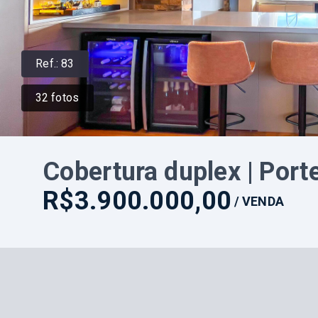
Ref.:
83
32
fotos
Cobertura duplex | Port
R$3.900.000,00
/
VENDA