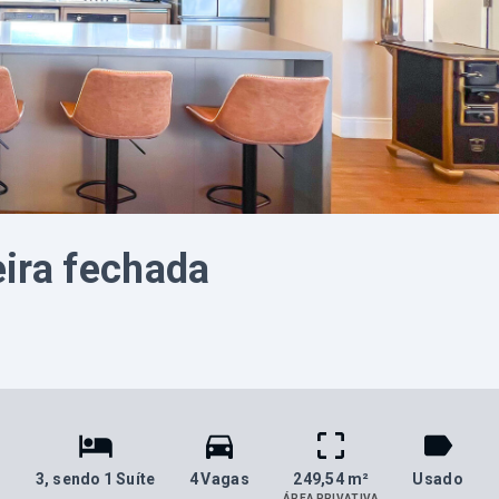
eira fechada
3
, sendo 1 Suíte
4 Vagas
249,54 m²
Usado
ÁREA PRIVATIVA