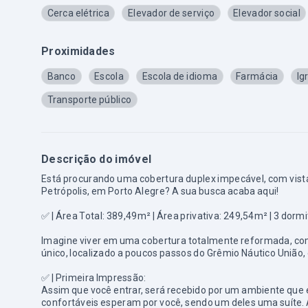
Cerca elétrica
Elevador de serviço
Elevador social
Proximidades
Banco
Escola
Escola de idioma
Farmácia
Ig
Transporte público
Descrição do imóvel
Está procurando uma cobertura duplex impecável, com vistas
Petrópolis, em Porto Alegre? A sua busca acaba aqui!
✅ |
Área Total: 389,49m² | Área privativa: 249,54m² | 3 dorm
Imagine viver em uma cobertura totalmente reformada, com u
único, localizado a poucos passos do Grêmio Náutico União,
✅ |
Primeira Impressão:
Assim que você entrar, será recebido por um ambiente que e
confortáveis esperam por você, sendo um deles uma suíte. 