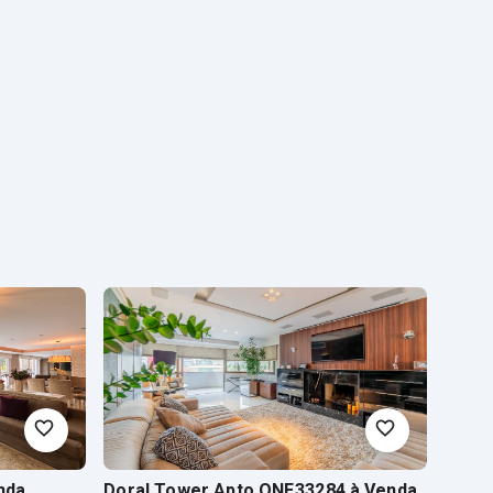
nda
Doral Tower Apto ONE33284
à Venda