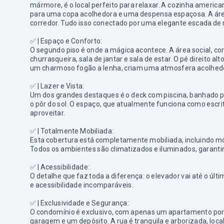
mármore, é o local perfeito para relaxar. A cozinha ameri
para uma copa acolhedora e uma despensa espaçosa. A área 
corredor. Tudo isso conectado por uma elegante escada de
✅ |
Espaço e Conforto:
O segundo piso é onde a mágica acontece. A área social, c
churrasqueira, sala de jantar e sala de estar. O pé direito a
um charmoso fogão a lenha, criam uma atmosfera acolhedo
✅ |
Lazer e Vista:
Um dos grandes destaques é o deck com piscina, banhado pel
o pôr do sol. O espaço, que atualmente funciona como escr
aproveitar.
✅ |
Totalmente Mobiliada:
Esta cobertura está completamente mobiliada, incluindo m
Todos os ambientes são climatizados e iluminados, garant
✅ |
Acessibilidade:
O detalhe que faz toda a diferença: o elevador vai até o úl
e acessibilidade incomparáveis.
✅ |
Exclusividade e Segurança:
O condomínio é exclusivo, com apenas um apartamento por 
garagem e um depósito. A rua é tranquila e arborizada, loc