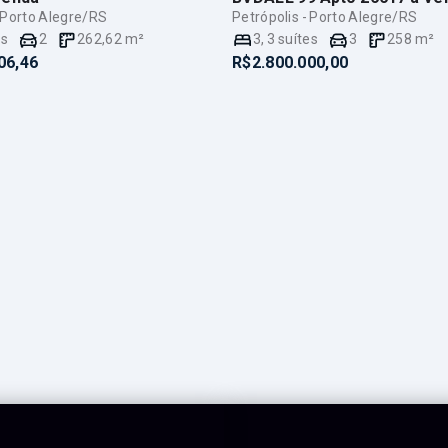
- Porto Alegre/RS
Petrópolis - Porto Alegre/RS
es
2
262,62
m²
3
,
3
suítes
3
258
m²
06,46
R$2.800.000,00