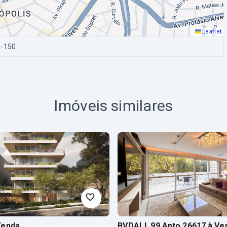
Leaflet
0-150
Imóveis similares
Venda
BVDALL 99 Apto 26617
à Ve