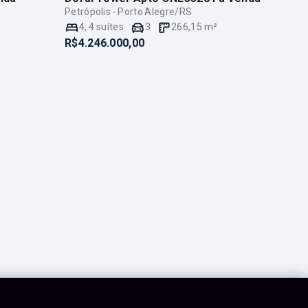
Petrópolis - Porto Alegre/RS
4
,
4
suítes
3
266,15
m²
R$4.246.000,00