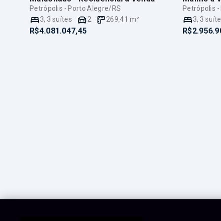
Petrópolis - Porto Alegre/RS
Petrópolis 
3
,
3
suítes
2
269,41
m²
3
,
3
suít
R$4.081.047,45
R$2.956.9