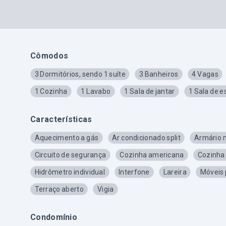
Cômodos
3 Dormitórios, sendo 1 suíte
3 Banheiros
4 Vagas
1 Cozinha
1 Lavabo
1 Sala de jantar
1 Sala de e
Características
Aquecimento a gás
Ar condicionado split
Armário 
Circuito de segurança
Cozinha americana
Cozinha
Hidrômetro individual
Interfone
Lareira
Móveis 
Terraço aberto
Vigia
Condomínio