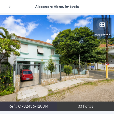
Alexandre Abreu Imóveis
Mais fotos
Ref.:
O-82436-128814
33
fotos