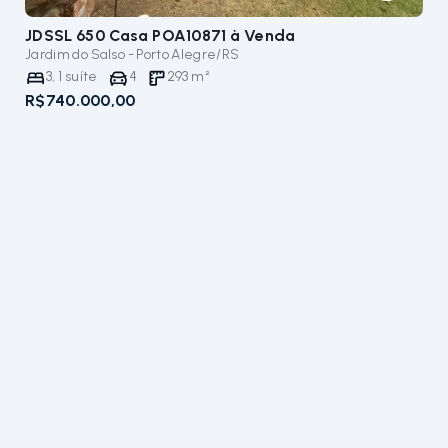
JDSSL 650 Casa POA10871
à Venda
Jardim do Salso - Porto Alegre/RS
3
,
1
suíte
4
293
m²
R$740.000,00