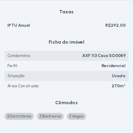
Taxas
IPTU Anual
R$292,00
Ficha do imóvel
Condomínio
AXF 113 Casa SO0089
Perfil
Residencial
Situação
Usado
Área Construida
270m²
Cômodos
3 Dormitórios
3 Banheiros
3 Vagas