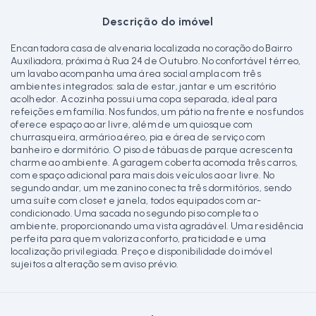
Descrição do imóvel
Encantadora casa de alvenaria localizada no coração do Bairro
Auxiliadora, próxima à Rua 24 de Outubro. No confortável térreo,
um lavabo acompanha uma área social ampla com três
ambientes integrados: sala de estar, jantar e um escritório
acolhedor. A cozinha possui uma copa separada, ideal para
refeições em família. Nos fundos, um pátio na frente e nos fundos
oferece espaço ao ar livre, além de um quiosque com
churrasqueira, armário aéreo, pia e área de serviço com
banheiro e dormitório. O piso de tábuas de parque acrescenta
charme ao ambiente. A garagem coberta acomoda três carros,
com espaço adicional para mais dois veículos ao ar livre. No
segundo andar, um mezanino conecta três dormitórios, sendo
uma suíte com closet e janela, todos equipados com ar-
condicionado. Uma sacada no segundo piso completa o
ambiente, proporcionando uma vista agradável. Uma residência
perfeita para quem valoriza conforto, praticidade e uma
localização privilegiada. Preço e disponibilidade do imóvel
sujeitos a alteração sem aviso prévio.