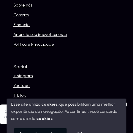
Sobre nós
Contato
Financie
Anuncie seu imóvel conosco
Política e Privacidade
Social
Instagram
Youtube
TikTok
Esse site utiliza
cookies
, que possibilitam uma melhor
experiência de navegação.
Ao continuar, você concorda
Olá! Sua jornada ao novo imóvel começa aqui. Como posso
ajudar?
com o uso de
cookies
.
© Copyright 2026 - Alexandre Abreu Imóveis - Todos os
direitos reservados
1