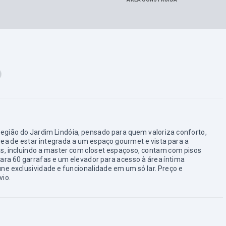
região do Jardim Lindóia, pensado para quem valoriza conforto,
ea de estar integrada a um espaço gourmet e vista para a
as, incluindo a master com closet espaçoso, contam com pisos
ra 60 garrafas e um elevador para acesso à área íntima
ne exclusividade e funcionalidade em um só lar. Preço e
vio.