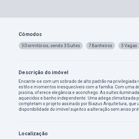
Cômodos
3 Dormitórios, sendo 3 Suítes
7 Banheiros
3 Vagas
Descrição do imóvel
Encante-se com um sobrado de alto padrão na privilegiada 
estilo e momentos inesquecíveis com a família. Com uma ár
piscina, oferece elegância e aconchego. As suítes iluminad
aquecidos e banho independente. Uma adega climatizada pa
completam o projeto assinado por Biazus Arquitetura, que u
disponibilidade do imóvel sujeitos a alteração sem aviso pré
Localização