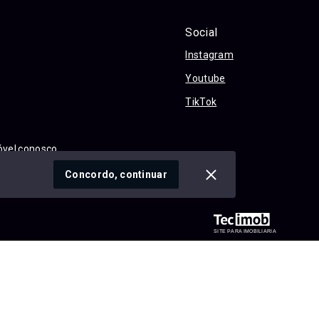
Social
Instagram
Youtube
TikTok
óvel conosco
cidade
Concordo, continuar
SITE PARA IMOBILIARIA