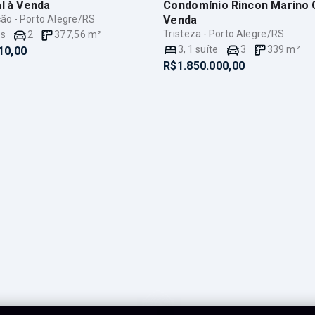
l
à Venda
Condomínio Rincon Marino 
ção - Porto Alegre/RS
Venda
Tristeza - Porto Alegre/RS
es
2
377,56
m²
3
,
1
suíte
3
339
m²
10,00
R$1.850.000,00