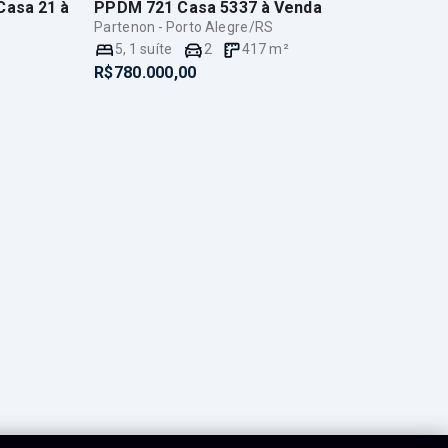
Casa 21
à
PPDM 721 Casa 5337
à Venda
Partenon - Porto Alegre/RS
5
,
1
suíte
2
417
m²
R$780.000,00