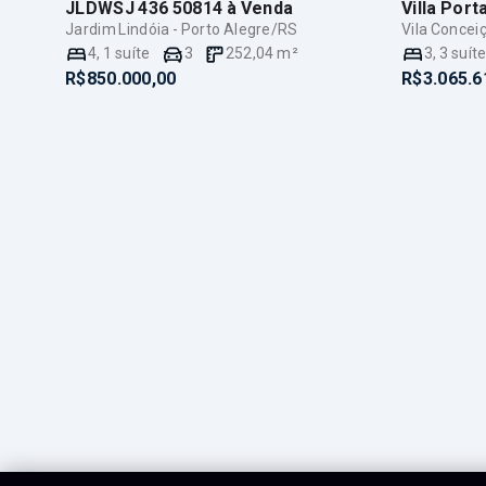
JLDWSJ 436 50814
à Venda
Villa Porta
Jardim Lindóia - Porto Alegre/RS
Vila Concei
4
,
1
suíte
3
252,04
m²
3
,
3
suít
R$850.000,00
R$3.065.6