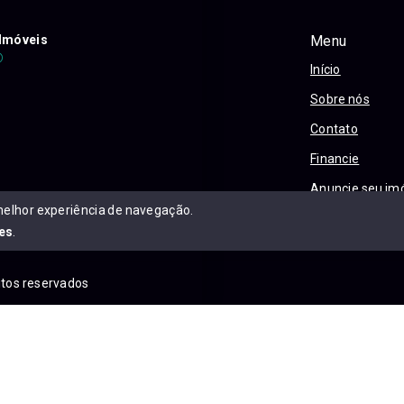
Imóveis
Menu
Início
Sobre nós
Contato
Financie
Anuncie seu im
melhor experiência de navegação.
Política e Priva
es
.
eitos reservados
is.com.br/sitemap.xml