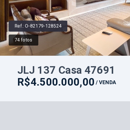
Ref.:
O-82179-128524
74
fotos
JLJ 137 Casa 47691
R$4.500.000,00
/
VENDA