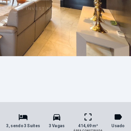
3
, sendo 3 Suítes
3 Vagas
414,69 m²
Usado
ÁREA CONSTRUIDA