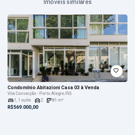
Imóveis similares
Condomínio Abitazioni Casa 03
à Venda
Vila Conceição - Porto Alegre/RS
1
,
1
suíte
2
81
m²
R$569.000,00