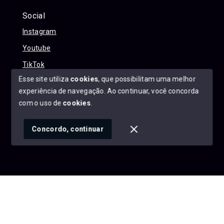
Social
Instagram
Youtube
TikTok
Esse site utiliza
cookies
, que possibilitam uma melhor
experiência de navegação.
Ao continuar, você concorda
com o uso de
cookies
.
© Copyright 2026 - Alexandre Abreu Imóveis - Todos os
direitos reservados
Concordo, continuar
SITE PARA IMOBILIARIA
Início
Histórico
Favoritos
googleb1f9665be1e9e767.html
https://alexandreabreuimoveis.com.br/sitemap.xml