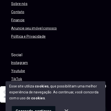
Sobre nós
Contato
Financie
Anuncie seu imóvel conosco
Política e Privacidade
Social
Instagram
Youtube
TikTok
Esse site utiliza
cookies
, que possibilitam uma melhor
experiência de navegação.
Ao continuar, você concorda
Olá! Sua jornada ao novo imóvel começa aqui. Como posso
ajudar?
com o uso de
cookies
.
© Copyright 2026 - Alexandre Abreu Imóveis - Todos os
direitos reservados
1