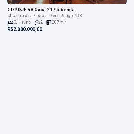
CDPDJF 58 Casa 217
à Venda
Chácara das Pedras - Porto Alegre/RS
3
,
1
suíte
2
207
m²
R$2.000.000,00