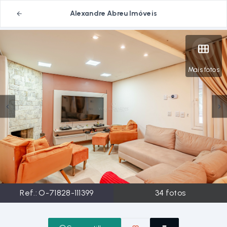
Alexandre Abreu Imóveis
Mais fotos
Ref.:
O-71828-111399
34
fotos