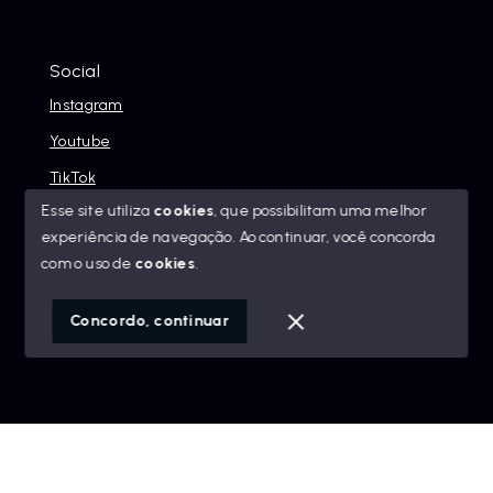
Social
Instagram
Youtube
TikTok
Esse site utiliza
cookies
, que possibilitam uma melhor
experiência de navegação.
Ao continuar, você concorda
com o uso de
cookies
.
© Copyright 2026 - Alexandre Abreu Imóveis - Todos os
direitos reservados
Concordo, continuar
SITE PARA IMOBILIARIA
Início
Histórico
Favoritos