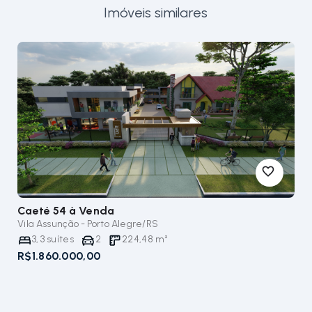
Imóveis similares
m
Caeté 54
à Venda
Vila Assunção - Porto Alegre/RS
3
,
3
suítes
2
224,48
m²
R$1.860.000,00