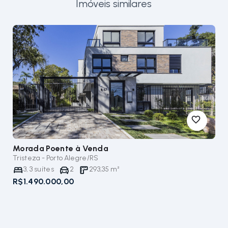
Imóveis similares
Morada Poente
à Venda
Tristeza - Porto Alegre/RS
3
,
3
suítes
2
293,35
m²
R$1.490.000,00