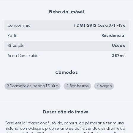
Ficha do imóvel
Condomínio
TDMT 2812 Casa 3711-136
Perfil
Residencial
Situação
Usado
Área Construida
287m²
Cômodos
3 Dormitórios, sendo 1 Suíte
4 Banheiros
4 Vagas
Descrição do imóvel
Casa estilo " tradicional", sólida, construída p/ morar e ter muita
história, como disse o proprietário estão " vivendo a síndrome do