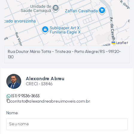
Leaflet
Rua Doutor Mário Totta - Tristeza - Porto Alegre/RS
- 91920-
130
Alexandre Abreu
CRECI -
53846
(51) 9 9536-3655
contato@alexandreabreuimoveis.com.br
Nome