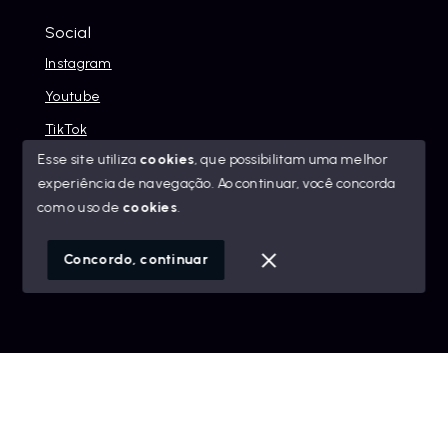
Social
Instagram
Youtube
TikTok
Esse site utiliza
cookies
, que possibilitam uma melhor
experiência de navegação.
Ao continuar, você concorda
com o uso de
cookies
.
© Copyright 2026 - Alexandre Abreu Imóveis - Todos os
direitos reservados
Concordo, continuar
SITE PARA IMOBILIARIA
Início
Histórico
Favoritos
googleb1f9665be1e9e767.html
https://alexandreabreuimoveis.com.br/sitemap.xml