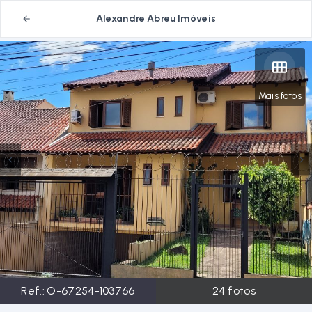
Alexandre Abreu Imóveis
Mais fotos
Ref.:
O-67254-103766
24
fotos