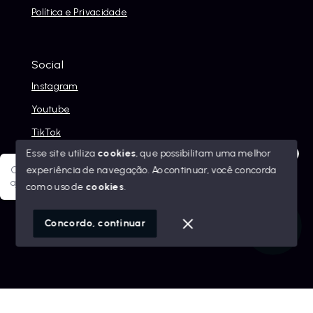
Política e Privacidade
Social
Instagram
Youtube
TikTok
Esse site utiliza
cookies
, que possibilitam uma melhor
experiência de navegação.
Ao continuar, você concorda
Olá! Sua jornada ao novo imóvel começa aqui. Como posso
ajudar?
com o uso de
cookies
.
© Copyright 2026 - Alexandre Abreu Imóveis - Todos os
direitos reservados
1
Concordo, continuar
SITE PARA IMOBILIARIA
Início
Histórico
Favoritos