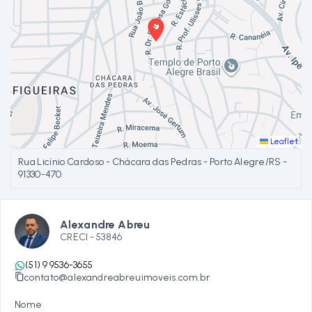
Leaflet
Rua Licínio Cardoso - Chácara das Pedras - Porto Alegre/RS
-
91330-470
Alexandre Abreu
CRECI -
53846
(51) 9 9536-3655
contato@alexandreabreuimoveis.com.br
Nome