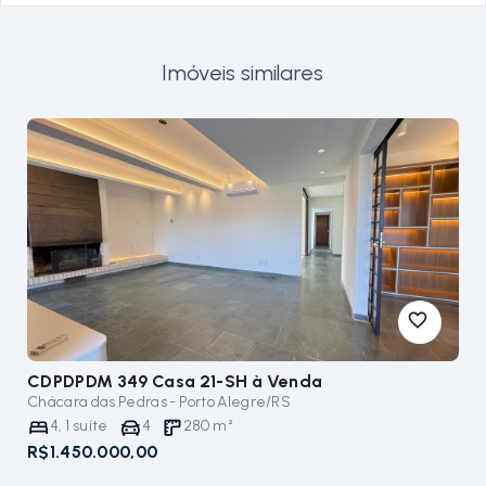
Imóveis similares
CDPDPDM 349 Casa 21-SH
à Venda
Chácara das Pedras - Porto Alegre/RS
4
,
1
suíte
4
280
m²
R$1.450.000,00