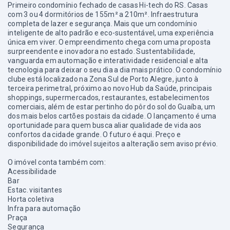
Primeiro condomínio fechado de casas Hi-tech do RS. Casas
com 3 ou 4 dormitórios de 155m² a 210m². Infraestrutura
completa de lazer e segurança. Mais que um condomínio
inteligente de alto padrão e eco-sustentável, uma experiência
única em viver. O empreendimento chega com uma proposta
surpreendente e inovadora no estado. Sustentabilidade,
vanguarda em automação e interatividade residencial e alta
tecnologia para deixar o seu dia a dia mais prático. O condomínio
clube está localizado na Zona Sul de Porto Alegre, junto à
terceira perimetral, próximo ao novo Hub da Saúde, principais
shoppings, supermercados, restaurantes, estabelecimentos
comerciais, além de estar pertinho do pôr do sol do Guaíba, um
dos mais belos cartões postais da cidade. O lançamento é uma
oportunidade para quem busca aliar qualidade de vida aos
confortos da cidade grande. O futuro é aqui. Preço e
disponibilidade do imóvel sujeitos a alteração sem aviso prévio.
O imóvel conta também com:
Acessibilidade
Bar
Estac. visitantes
Horta coletiva
Infra para automação
Praça
Segurança