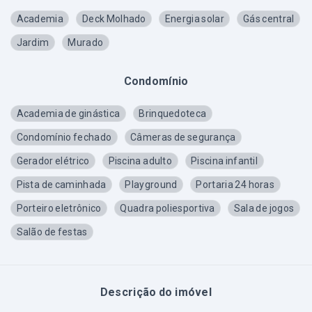
Academia
Deck Molhado
Energia solar
Gás central
Jardim
Murado
Condomínio
Academia de ginástica
Brinquedoteca
Condomínio fechado
Câmeras de segurança
Gerador elétrico
Piscina adulto
Piscina infantil
Pista de caminhada
Playground
Portaria 24 horas
Porteiro eletrônico
Quadra poliesportiva
Sala de jogos
Salão de festas
Descrição do imóvel