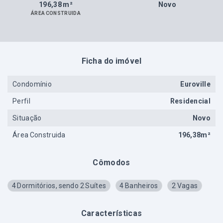
196,38 m²
Novo
ÁREA CONSTRUIDA
Ficha do imóvel
Condomínio
Euroville
Perfil
Residencial
Situação
Novo
Área Construida
196,38m²
Cômodos
4 Dormitórios, sendo 2 Suítes
4 Banheiros
2 Vagas
Características