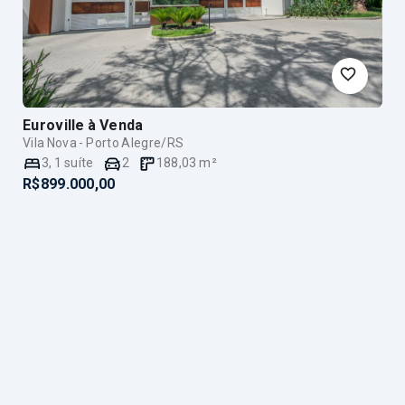
Euroville
à Venda
Vila Nova - Porto Alegre/RS
3
,
1
suíte
2
188,03
m²
R$899.000,00