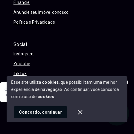
Financie
Anuncie seu imóvel conosco
Política e Privacidade
Social
Instagram
Youtube
TikTok
Esse site utiliza
cookies
, que possibilitam uma melhor
experiência de navegação.
Ao continuar, você concorda
Olá! Sua jornada ao novo imóvel começa aqui. Como posso
ajudar?
com o uso de
cookies
.
© Copyright 2026 - Alexandre Abreu Imóveis - Todos os
direitos reservados
1
Concordo, continuar
SITE PARA IMOBILIARIA