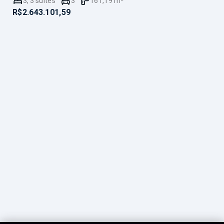
3
,
3
suítes
3
161,19
m²
R$2.643.101,59