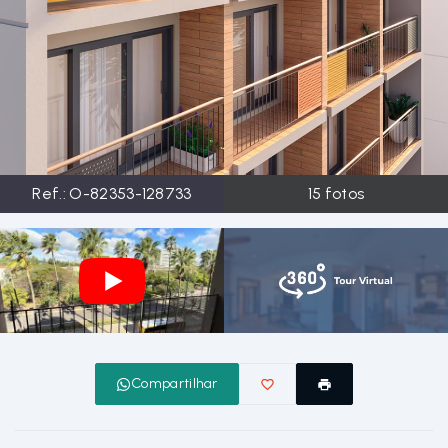
Ref.:
O-82353-128733
15
fotos
Compartilhar