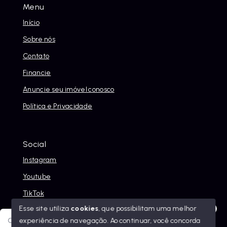
Menu
Início
Sobre nós
Contato
Financie
Anuncie seu imóvel conosco
Política e Privacidade
Social
Instagram
Youtube
TikTok
Esse site utiliza
cookies
, que possibilitam uma melhor
experiência de navegação.
Ao continuar, você concorda
Olá! Sua jornada ao novo imóvel começa aqui. Como posso