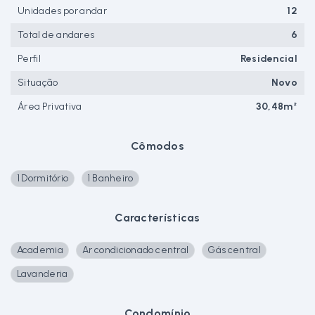
Unidades por andar
12
Total de andares
6
Perfil
Residencial
Situação
Novo
Área Privativa
30,48m²
Cômodos
1 Dormitório
1 Banheiro
Características
Academia
Ar condicionado central
Gás central
Lavanderia
Condomínio