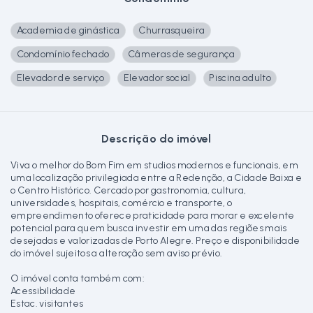
Academia de ginástica
Churrasqueira
Condomínio fechado
Câmeras de segurança
Elevador de serviço
Elevador social
Piscina adulto
Descrição do imóvel
Viva o melhor do Bom Fim em studios modernos e funcionais, em
uma localização privilegiada entre a Redenção, a Cidade Baixa e
o Centro Histórico. Cercado por gastronomia, cultura,
universidades, hospitais, comércio e transporte, o
empreendimento oferece praticidade para morar e excelente
potencial para quem busca investir em uma das regiões mais
desejadas e valorizadas de Porto Alegre. Preço e disponibilidade
do imóvel sujeitos a alteração sem aviso prévio.
O imóvel conta também com:
Acessibilidade
Estac. visitantes