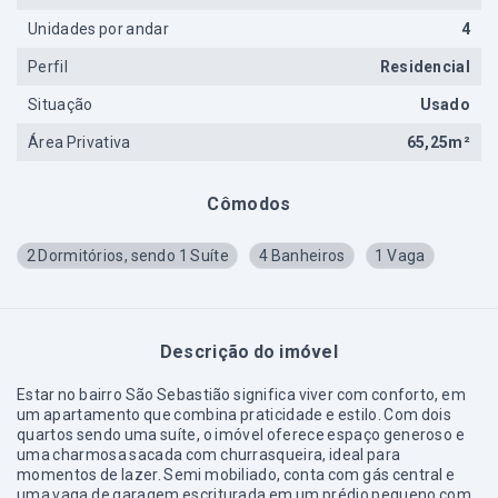
Unidades por andar
4
Perfil
Residencial
Situação
Usado
Área Privativa
65,25m²
Cômodos
2 Dormitórios, sendo 1 Suíte
4 Banheiros
1 Vaga
Descrição do imóvel
Estar no bairro São Sebastião significa viver com conforto, em
um apartamento que combina praticidade e estilo. Com dois
quartos sendo uma suíte, o imóvel oferece espaço generoso e
uma charmosa sacada com churrasqueira, ideal para
momentos de lazer. Semi mobiliado, conta com gás central e
uma vaga de garagem escriturada em um prédio pequeno com