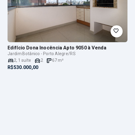
Edifício Dona Inocência Apto 9050
à Venda
Jardim Botânico - Porto Alegre/RS
2
,
1
suíte
2
67
m²
R$530.000,00