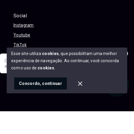
Social
Instagram
Youtube
TikTok
Esse site utiliza
cookies
, que possibilitam uma melhor
experiência de navegação.
Ao continuar, você concorda
Olá! Sua jornada ao novo imóvel começa aqui. Como posso
ajudar?
com o uso de
cookies
.
© Copyright 2026 - Alexandre Abreu Imóveis - Todos os
direitos reservados
1
Concordo, continuar
SITE PARA IMOBILIARIA
Início
Histórico
Favoritos
googleb1f9665be1e9e767.html