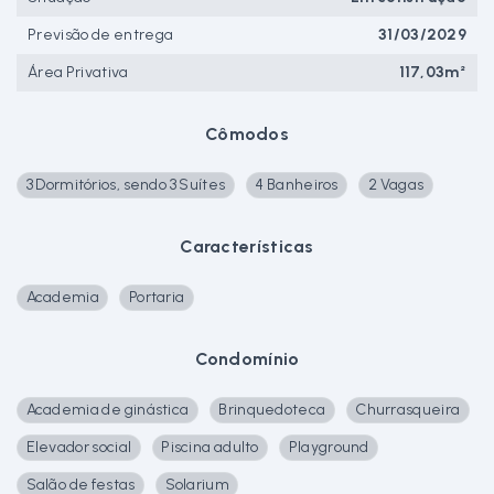
Previsão de entrega
31/03/2029
Área Privativa
117,03m²
Cômodos
3 Dormitórios, sendo 3 Suítes
4 Banheiros
2 Vagas
Características
Academia
Portaria
Condomínio
Academia de ginástica
Brinquedoteca
Churrasqueira
Elevador social
Piscina adulto
Playground
Salão de festas
Solarium