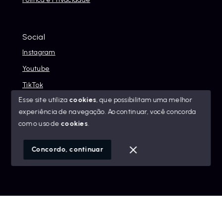
Social
Instagram
Youtube
TikTok
Esse site utiliza
cookies
, que possibilitam uma melhor
experiência de navegação.
Ao continuar, você concorda
com o uso de
cookies
.
© Copyright 2026 - Alexandre Abreu Imóveis - Todos os
direitos reservados
Concordo, continuar
SITE PARA IMOBILIARIA
Início
Histórico
Favoritos