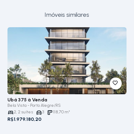
Imóveis similares
Ubá 375
à Venda
Bela Vista - Porto Alegre/RS
2
,
2
suítes
3
118,70
m²
R$1.979.180,20