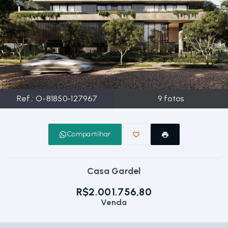
Ref.:
O-81850-127967
9
fotos
Compartilhar
Casa Gardel
R$2.001.756,80
Venda