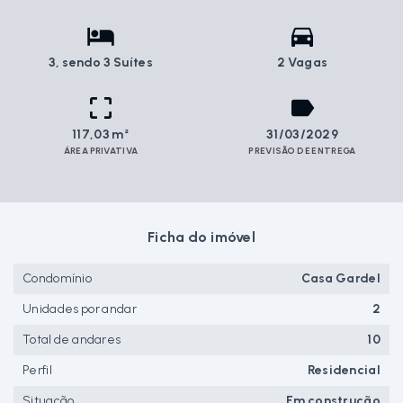
3
, sendo 3 Suítes
2 Vagas
117,03 m²
31/03/2029
ÁREA PRIVATIVA
PREVISÃO DE ENTREGA
Ficha do imóvel
Condomínio
Casa Gardel
Unidades por andar
2
Total de andares
10
Perfil
Residencial
Situação
Em construção