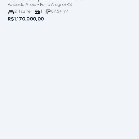
Passo da Areia - Porto Alegre/RS
2
,
1
suíte
1
87,54
m²
R$1.170.000,00