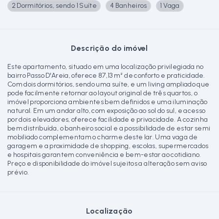
2 Dormitórios, sendo 1 Suíte
4 Banheiros
1 Vaga
Descrição do imóvel
Este apartamento, situado em uma localização privilegiada no
bairro Passo D'Areia, oferece 87,13 m² de conforto e praticidade.
Com dois dormitórios, sendo uma suíte, e um living ampliado que
pode facilmente retornar ao layout original de três quartos, o
imóvel proporciona ambientes bem definidos e uma iluminação
natural. Em um andar alto, com exposição ao sol do sul, e acesso
por dois elevadores, oferece facilidade e privacidade. A cozinha
bem distribuída, o banheiro social e a possibilidade de estar semi
mobiliado complementam o charme deste lar. Uma vaga de
garagem e a proximidade de shopping, escolas, supermercados
e hospitais garantem conveniência e bem-estar ao cotidiano.
Preço e disponibilidade do imóvel sujeitos a alteração sem aviso
prévio.
Localização