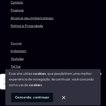
Contato
Financie
Anuncie seu imóvel conosco
Política e Privacidade
Social
Instagram
Youtube
TikTok
Esse site utiliza
cookies
, que possibilitam uma melhor
experiência de navegação.
Ao continuar, você concorda
Olá! Sua jornada ao novo imóvel começa aqui. Como posso
ajudar?
com o uso de
cookies
.
© Copyright 2026 - Alexandre Abreu Imóveis - Todos os
direitos reservados
1
Concordo, continuar
SITE PARA IMOBILIARIA