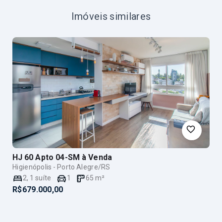
Imóveis similares
HJ 60 Apto 04-SM
à Venda
Higienópolis - Porto Alegre/RS
2
,
1
suíte
1
65
m²
R$679.000,00