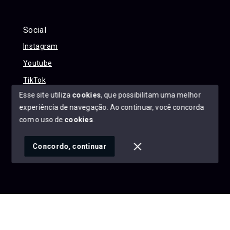
Social
Instagram
Youtube
TikTok
Esse site utiliza
cookies
, que possibilitam uma melhor
experiência de navegação.
Ao continuar, você concorda
com o uso de
cookies
.
© Copyright 2026 - Alexandre Abreu Imóveis - Todos os
direitos reservados
Concordo, continuar
SITE PARA IMOBILIARIA
Início
Histórico
Favoritos
googleb1f9665be1e9e767.html