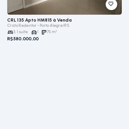
CRL 135 Apto HM815
à Venda
Cristo Redentor - Porto Alegre/RS
3
,
1
suíte
1
75
m²
R$580.000,00