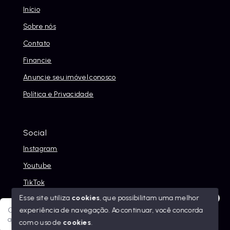
Início
Sobre nós
Contato
Financie
Anuncie seu imóvel conosco
Política e Privacidade
Social
Instagram
Youtube
TikTok
Esse site utiliza
cookies
, que possibilitam uma melhor
experiência de navegação.
Ao continuar, você concorda
Olá! Sua jornada ao novo imóvel começa aqui. Como posso
ajudar?
com o uso de
cookies
.
© Copyright 2026 - Alexandre Abreu Imóveis - Todos os