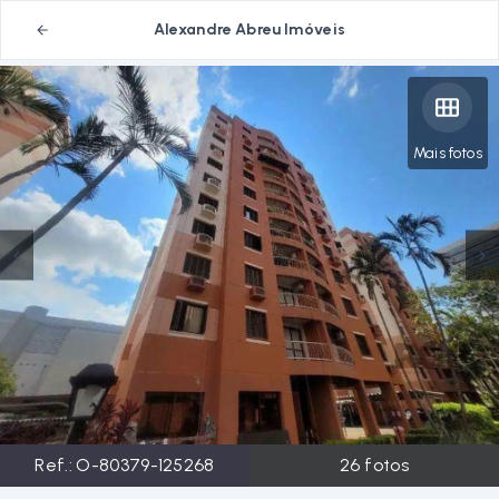
Alexandre Abreu Imóveis
Mais fotos
Ref.:
O-80379-125268
26
fotos