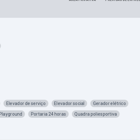
Elevador de serviço
Elevador social
Gerador elétrico
Playground
Portaria 24 horas
Quadra poliesportiva