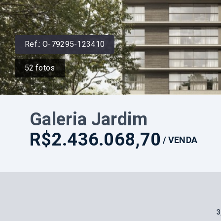
Ref.:
O-79295-123410
52
fotos
Galeria Jardim
R$2.436.068,70
/
VENDA
3