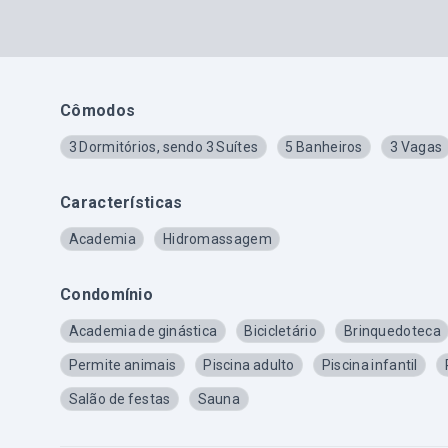
Cômodos
3 Dormitórios, sendo 3 Suítes
5 Banheiros
3 Vagas
Características
Academia
Hidromassagem
Condomínio
Academia de ginástica
Bicicletário
Brinquedoteca
Permite animais
Piscina adulto
Piscina infantil
Salão de festas
Sauna