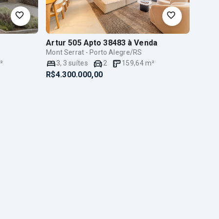
a
Artur 505 Apto 38483
à Venda
Mont Serrat - Porto Alegre/RS
²
3
,
3
suítes
2
159,64
m²
R$4.300.000,00