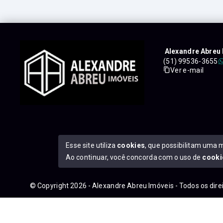
Alexandre Abreu 
(51) 99536-3655
Ver e-mail
Esse site utiliza
cookies
, que possibilitam uma 
Ao continuar, você concorda com o uso de
cooki
© Copyright 2026 - Alexandre Abreu Imóveis - Todos os dir
googleb1f9665be1e9e767.html
https://alexandreabreuimove