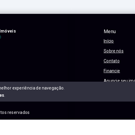
Imóveis
Menu
Início
Sobre nós
Contato
Financie
Anuncie seu im
melhor experiência de navegação.
Política e Priva
es
.
eitos reservados
is.com.br/sitemap.xml