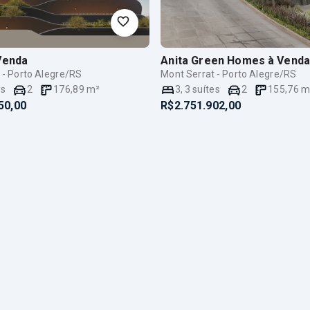
Venda
Anita Green Homes
à Vend
 - Porto Alegre/RS
Mont Serrat - Porto Alegre/RS
es
2
176,89
m²
3
,
3
suítes
2
155,76
m
50,00
R$2.751.902,00