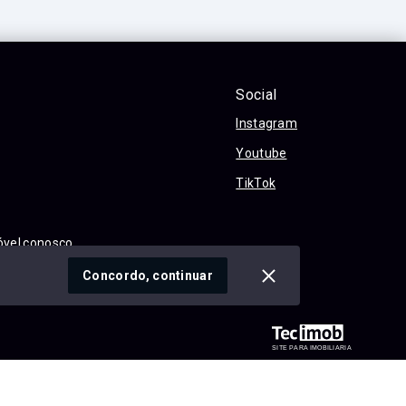
Social
Instagram
Youtube
TikTok
óvel conosco
cidade
Concordo, continuar
SITE PARA IMOBILIARIA