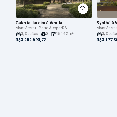
Galeria Jardim
à Venda
Synthè
à 
Mont Serrat - Porto Alegre/RS
Mont Serrat
3
,
3
suítes
3
154,62
m²
3
,
3
suít
R$3.252.690,72
R$3.177.3