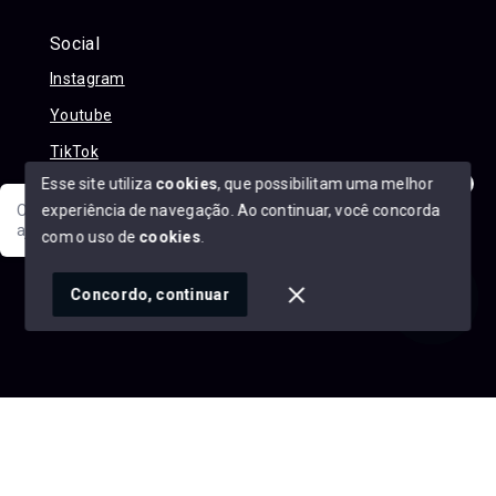
Social
Instagram
Youtube
TikTok
Esse site utiliza
cookies
, que possibilitam uma melhor
experiência de navegação.
Ao continuar, você concorda
Olá! Sua jornada ao novo imóvel começa aqui. Como posso
ajudar?
com o uso de
cookies
.
© Copyright 2026 - Alexandre Abreu Imóveis - Todos os
direitos reservados
1
Concordo, continuar
SITE PARA IMOBILIARIA
Início
Histórico
Favoritos
googleb1f9665be1e9e767.html
https://alexandreabreuimoveis.com.br/sitemap.xml