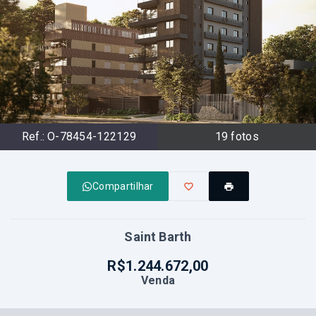
Ref.:
O-78454-122129
19
fotos
Compartilhar
Saint Barth
R$1.244.672,00
Venda