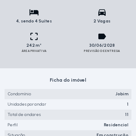
4
, sendo 4 Suítes
2 Vagas
242 m²
30/06/2028
ÁREA PRIVATIVA
PREVISÃO DE ENTREGA
Ficha do imóvel
Condomínio
Jobim
Unidades por andar
1
Total de andares
11
Perfil
Residencial
Situação
Em construção