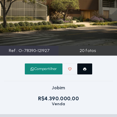
Ref.:
O-78390-121927
20
fotos
Compartilhar
Jobim
R$4.390.000,00
Venda