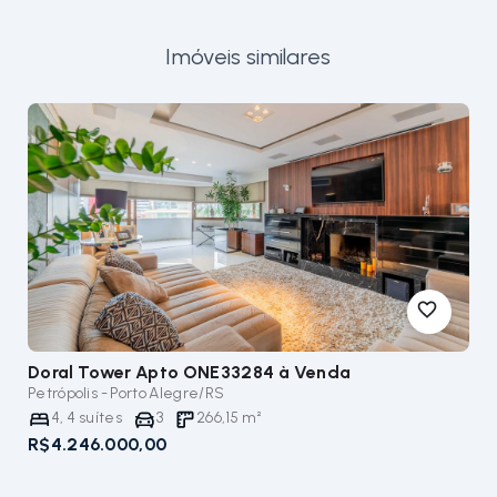
Imóveis similares
Doral Tower Apto ONE33284
à Venda
Petrópolis - Porto Alegre/RS
4
,
4
suítes
3
266,15
m²
R$4.246.000,00