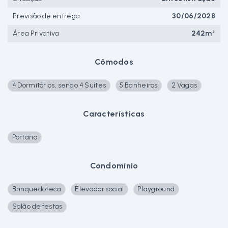
Previsão de entrega
30/06/2028
Área Privativa
242m²
Cômodos
4 Dormitórios, sendo 4 Suítes
5 Banheiros
2 Vagas
Características
Portaria
Condomínio
Brinquedoteca
Elevador social
Playground
Salão de festas