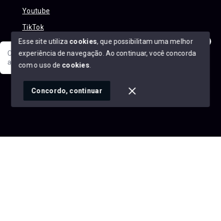
Youtube
TikTok
Esse site utiliza
cookies
, que possibilitam uma melhor
experiência de navegação.
Ao continuar, você concorda
Olá! Sua jornada ao novo imóvel começa aqui. Como posso
ajudar?
com o uso de
cookies
.
© Copyright 2026 - Alexandre Abreu Imóveis - Todos os
direitos reservados
1
Concordo, continuar
SITE PARA IMOBILIARIA
Início
Histórico
Favoritos
googleb1f9665be1e9e767.html
https://alexandreabreuimoveis.com.br/sitemap.xml