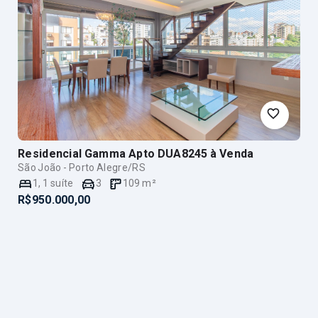
Residencial Gamma Apto DUA8245
à Venda
São João - Porto Alegre/RS
1
,
1
suíte
3
109
m²
R$950.000,00