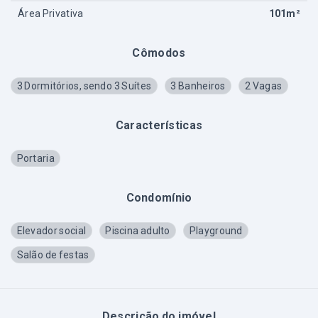
Área Privativa
101m²
Cômodos
3 Dormitórios, sendo 3 Suítes
3 Banheiros
2 Vagas
Características
Portaria
Condomínio
Elevador social
Piscina adulto
Playground
Salão de festas
Descrição do imóvel