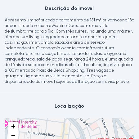
Descrição do imóvel
Apresento um sofisticado apartamento de 151 m² privativos no 18º
andar, situado no bairro Menino Deus, com uma vista
deslumbrante para o Rio. Com três suítes, incluindo uma máster,
oferece um living integrado com lareira e churrasqueira,
cozinha gourmet, ampla sacada e área de serviço
independente. O condomínio conta com infraestrutura
completa: piscina, espaço fitness, salão de festas, playground,
brinquedoteca, sala de jogos, segurança 24 horas, e uma quadra
de tênis de saibro com medidas oficiais. Localização privilegiada
a 100 metros do Praia de Belas Shopping. Três vagas de
garagem. Agende sua visita e encante-se! Preço e
disponibilidade do imóvel sujeitos a alteração sem aviso prévio.
Localização
+
−