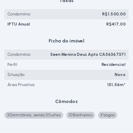
Taxas
Condomínio
R$1.500,00
IPTU Anual
R$417,00
Ficha do imóvel
Condomínio
Seen Menino Deus Apto CA56367371
Perfil
Residencial
Situação
Novo
Área Privativa
151,56m²
Cômodos
3 Dormitórios, sendo 3 Suítes
10 Banheiros
3 Vagas