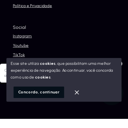
Política e Privacidade
Social
Instagram
Youtube
TikTok
Esse site utiliza
cookies
, que possibilitam uma melhor
experiência de navegação.
Ao continuar, você concorda
Olá! Sua jornada ao novo imóvel começa aqui. Como posso
ajudar?
com o uso de
cookies
.
© Copyright 2026 - Alexandre Abreu Imóveis - Todos os
direitos reservados
1
Concordo, continuar
SITE PARA IMOBILIARIA
Início
Histórico
Favoritos