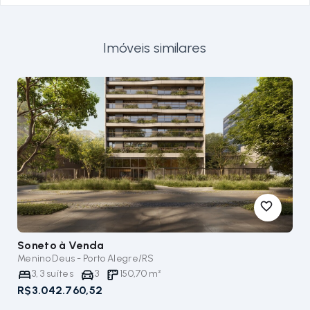
Imóveis similares
Soneto
à Venda
Menino Deus - Porto Alegre/RS
3
,
3
suítes
3
150,70
m²
R$3.042.760,52