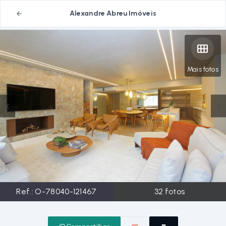
Alexandre Abreu Imóveis
Mais fotos
Ref.:
O-78040-121467
32
fotos