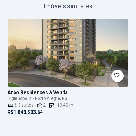
Imóveis similares
Arbo Residences
à Venda
Higienópolis - Porto Alegre/RS
3
,
3
suítes
2
119,40
m²
R$1.843.503,64