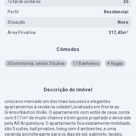
Total de andares
26
Perfil
Residencial
Situação
Novo
Área Privativa
317,43m²
Cômodos
3 Dormitórios, sendo 3 Suítes
11 Banheiros
4 Vagas
Descrição do imóvel
coloca no mercado um dos mais luxuosos e elegantes
apartamentos à venda na cidade! Localizado em frente ao
Grêmio Náutico União. O apartamento com estilo de casa, conta
com 317 m² de muito charme e bom gosto projetado e decorado
pela AR Arquitetura. O apartamento fica exatamente mobiliado,
são 3 suítes, hall privativo, living com 4 ambientes, e uma
varanda aconchegante para os dias de sol, gabinete, lavabo,