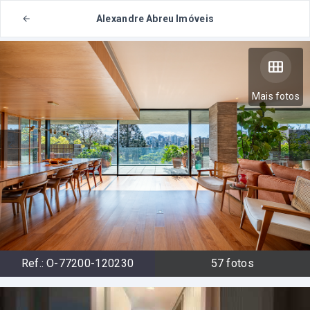
Alexandre Abreu Imóveis
Mais fotos
Ref.:
O-77200-120230
57
fotos