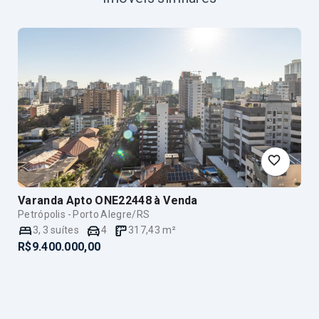
Varanda Apto ONE22448
à Venda
Petrópolis - Porto Alegre/RS
3
,
3
suítes
4
317,43
m²
R$9.400.000,00