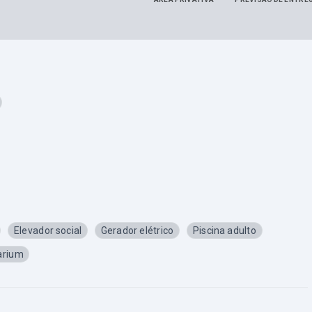
Elevador social
Gerador elétrico
Piscina adulto
arium