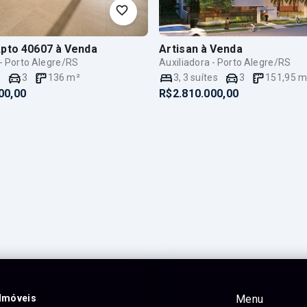
pto 40607
à Venda
Artisan
à Venda
 - Porto Alegre/RS
Auxiliadora - Porto Alegre/RS
e
3
136
m²
3
,
3
suítes
3
151,95
m
00,00
R$2.810.000,00
Imóveis
Menu