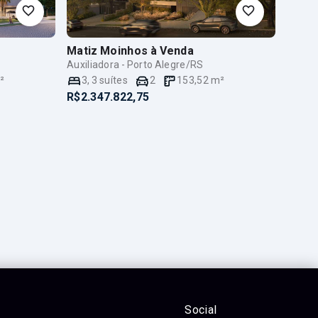
Matiz Moinhos
à Venda
Auxiliadora - Porto Alegre/RS
²
3
,
3
suítes
2
153,52
m²
R$2.347.822,75
Social