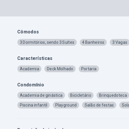
Cômodos
3 Dormitórios, sendo 3 Suítes
4 Banheiros
3 Vagas
Características
Academia
Deck Molhado
Portaria
Condomínio
Academia de ginástica
Bicicletário
Brinquedoteca
Piscina infantil
Playground
Salão de festas
Sol