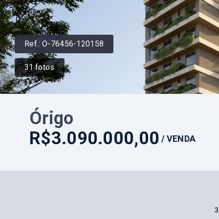
Ref.:
O-76456-120158
31
fotos
Órigo
R$3.090.000,00
/
VENDA
3