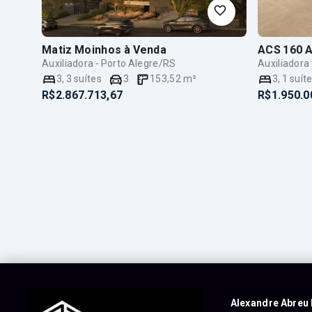
Matiz Moinhos
à Venda
ACS 160 A
Auxiliadora - Porto Alegre/RS
Auxiliadora
3
,
3
suítes
3
153,52
m²
3
,
1
suít
R$2.867.713,67
R$1.950.0
Alexandre Abreu 