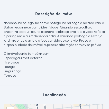
Descrição do imóvel
No vinho, no pelego, na carne no fogo, na milonga e na tradição, o
Sul se reconhece como identidade. Quando essa cultura
encontra a arquitetura, o concreto abraça o verde, o vidro reflete
a paisagem e a luz desenha o dia. A varanda prolonga o estar, o
jardim abriga a arte e o fogo convida ao convívio. Preço e
disponibilidade do imóvel sujeitos a alteração sem aviso prévio.
O imóvel conta também com:
Espaço gourmet externo
Fire place
Lounge
Segurança
Terraço
Localização