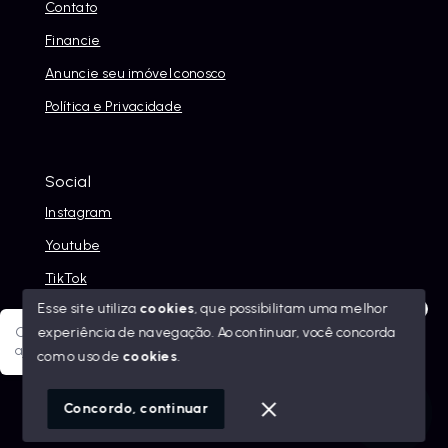
Contato
Financie
Anuncie seu imóvel conosco
Política e Privacidade
Social
Instagram
Youtube
TikTok
Esse site utiliza
cookies
, que possibilitam uma melhor
experiência de navegação.
Ao continuar, você concorda
Olá! Sua jornada ao novo imóvel começa aqui. Como posso
ajudar?
com o uso de
cookies
.
© Copyright 2026 - Alexandre Abreu Imóveis - Todos os
direitos reservados
1
Concordo, continuar
SITE PARA IMOBILIARIA