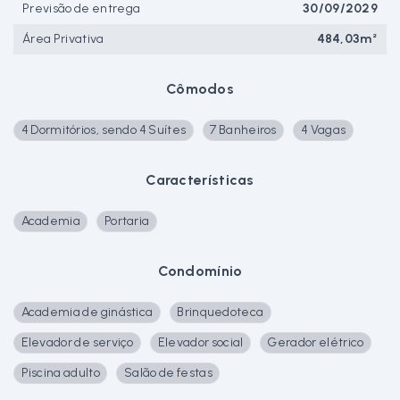
Previsão de entrega
30/09/2029
Área Privativa
484,03m²
Cômodos
4 Dormitórios, sendo 4 Suítes
7 Banheiros
4 Vagas
Características
Academia
Portaria
Condomínio
Academia de ginástica
Brinquedoteca
Elevador de serviço
Elevador social
Gerador elétrico
Piscina adulto
Salão de festas