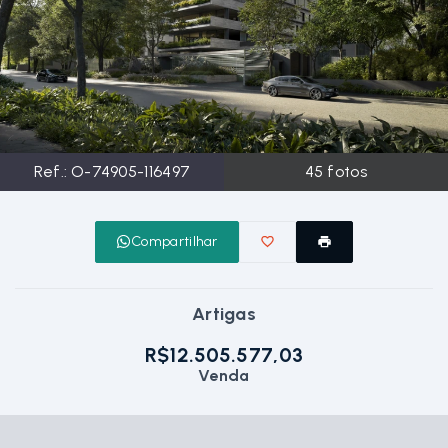
Ref.:
O-74905-116497
45
fotos
Compartilhar
Artigas
R$12.505.577,03
Venda