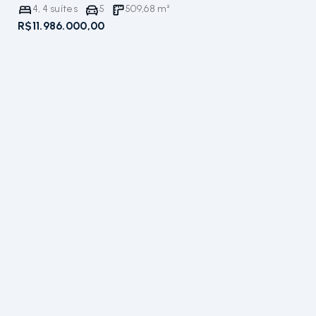
4
,
4
suítes
5
509,68
m²
R$11.986.000,00