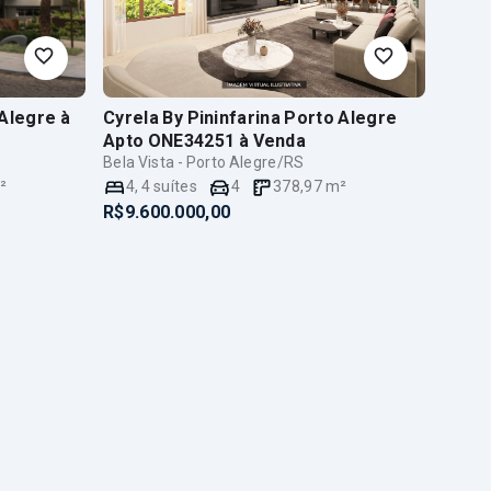
 Alegre
à
Cyrela By Pininfarina Porto Alegre
Apto ONE34251
à Venda
Bela Vista - Porto Alegre/RS
²
4
,
4
suítes
4
378,97
m²
R$9.600.000,00