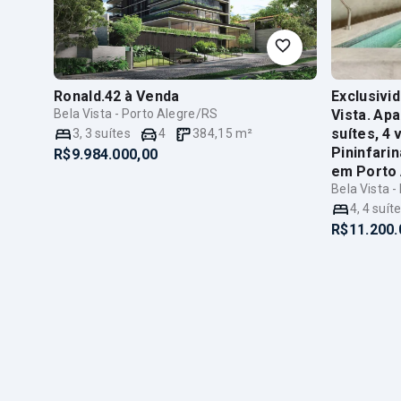
Ronald.42
à Venda
Exclusivid
Bela Vista - Porto Alegre/RS
Vista. Ap
suítes, 4
3
,
3
suítes
4
384,15
m²
Pininfari
R$9.984.000,00
em Porto 
Bela Vista 
4
,
4
suít
R$11.200.