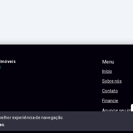
Imóveis
Menu
Início
Sobre nós
Contato
Financie
Anuncie seu im
melhor experiência de navegação.
Política e Priva
es
.