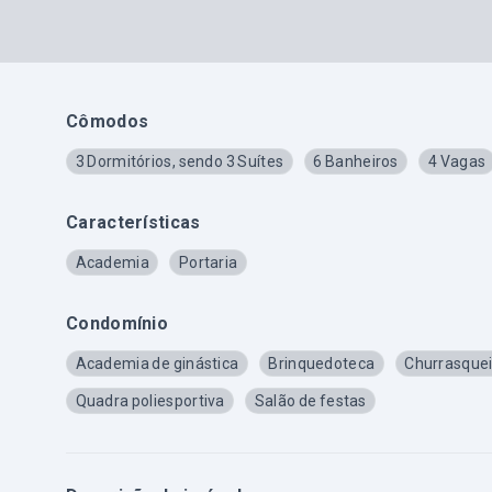
Cômodos
3 Dormitórios, sendo 3 Suítes
6 Banheiros
4 Vagas
Características
Academia
Portaria
Condomínio
Academia de ginástica
Brinquedoteca
Churrasquei
Quadra poliesportiva
Salão de festas