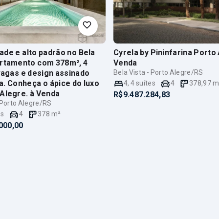
ade e alto padrão no Bela
Cyrela by Pininfarina Porto
artamento com 378m², 4
Venda
 vagas e design assinado
Bela Vista - Porto Alegre/RS
na. Conheça o ápice do luxo
4
,
4
suítes
4
378,97
m
Alegre.
à Venda
R$9.487.284,83
- Porto Alegre/RS
es
4
378
m²
000,00