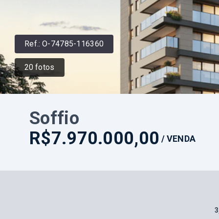
Ref.:
O-74785-116360
20
fotos
Soffio
R$7.970.000,00
/
VENDA
3