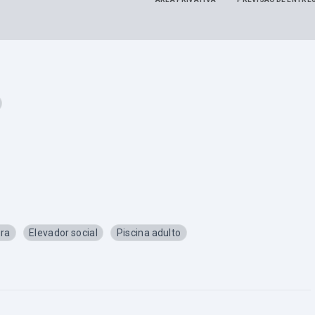
ra
Elevador social
Piscina adulto