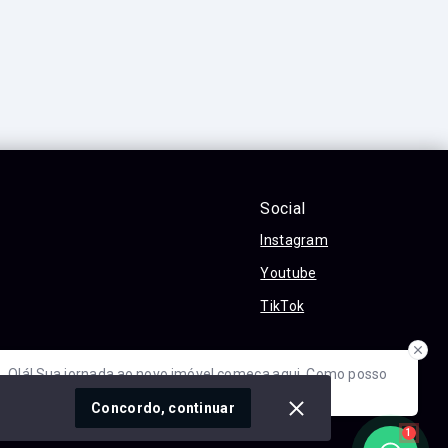
Social
Instagram
Youtube
TikTok
óvel conosco
Olá! Sua jornada ao novo imóvel começa aqui. Como posso
ajudar?
cidade
Concordo, continuar
1