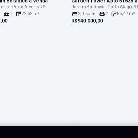
im Botânico
à Venda
Garden Tower Apto 51635
à
nico - Porto Alegre/RS
Jardim Botânico - Porto Alegre/
e
1
72,58
m²
2
,
1
suíte
2
85,47
m²
,00
R$940.000,00