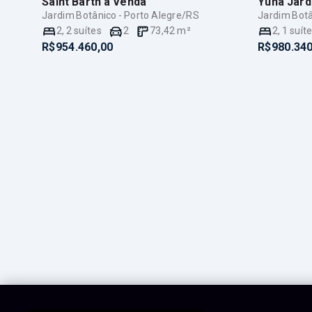
Saint Barth
à Venda
Yuna Jard
Jardim Botânico - Porto Alegre/RS
Jardim Botâ
2
,
2
suítes
2
73,42
m²
2
,
1
suít
R$954.460,00
R$980.340