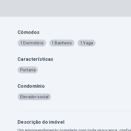
Cômodos
1 Dormitório
1 Banheiro
1 Vaga
Características
Portaria
Condomínio
Elevador social
Descrição do imóvel
Um empreendimento completo com toda segurança, conforto 