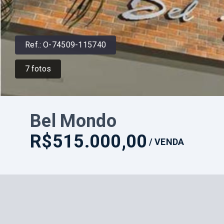
Ref.:
O-74509-115740
7
fotos
Bel Mondo
R$515.000,00
/
VENDA