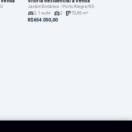
 Venda
Vitória Residencial
à Venda
RS
Jardim Botânico - Porto Alegre/RS
2
,
1
suíte
2
72,85
m²
R$654.050,00