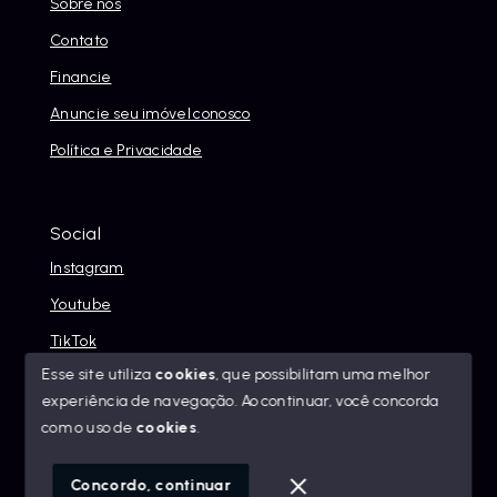
Sobre nós
Contato
Financie
Anuncie seu imóvel conosco
Política e Privacidade
Social
Instagram
Youtube
TikTok
Esse site utiliza
cookies
, que possibilitam uma melhor
experiência de navegação.
Ao continuar, você concorda
com o uso de
cookies
.
© Copyright 2026 - Alexandre Abreu Imóveis - Todos os
direitos reservados
Concordo, continuar
SITE PARA IMOBILIARIA