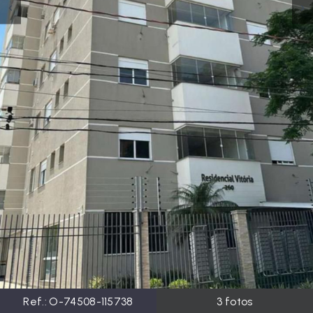
Ref.:
O-74508-115738
3
fotos