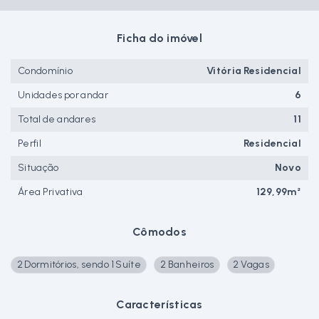
Ficha do imóvel
Condomínio
Vitória Residencial
Unidades por andar
6
Total de andares
11
Perfil
Residencial
Situação
Novo
Área Privativa
129,99m²
Cômodos
2 Dormitórios, sendo 1 Suíte
2 Banheiros
2 Vagas
Características